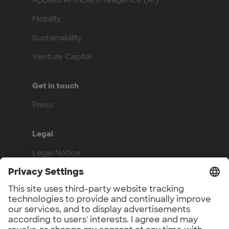
Mobility
Sustainability
Venture Capital
Get in touch
Press
Legal
Legal Notice
Privacy Policy
Compliance
Work with us