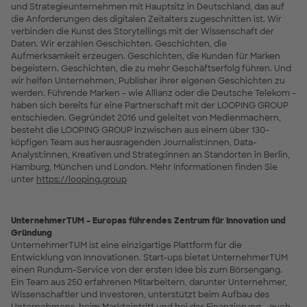
und Strategieunternehmen mit Hauptsitz in Deutschland, das auf
die Anforderungen des digitalen Zeitalters zugeschnitten ist. Wir
verbinden die Kunst des Storytellings mit der Wissenschaft der
Daten. Wir erzählen Geschichten. Geschichten, die
Aufmerksamkeit erzeugen. Geschichten, die Kunden für Marken
begeistern. Geschichten, die zu mehr Geschäftserfolg führen. Und
wir helfen Unternehmen, Publisher ihrer eigenen Geschichten zu
werden. Führende Marken - wie Allianz oder die Deutsche Telekom -
haben sich bereits für eine Partnerschaft mit der LOOPING GROUP
entschieden. Gegründet 2016 und geleitet von Medienmachern,
besteht die LOOPING GROUP inzwischen aus einem über 130-
köpfigen Team aus herausragenden Journalist:innen, Data-
Analyst:innen, Kreativen und Strateg:innen an Standorten in Berlin,
Hamburg, München und London. Mehr Informationen finden Sie
unter
https://looping.group
UnternehmerTUM – Europas führendes Zentrum für Innovation und
Gründung
UnternehmerTUM ist eine einzigartige Plattform für die
Entwicklung von Innovationen. Start-ups bietet UnternehmerTUM
einen Rundum-Service von der ersten Idee bis zum Börsengang.
Ein Team aus 250 erfahrenen Mitarbeitern, darunter Unternehmer,
Wissenschaftler und Investoren, unterstützt beim Aufbau des