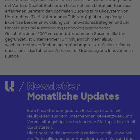
Unternehmens, beim Markteintritt und bei der Finanzierung – auch
mit Venture Capital. Etablierten Unternehmen bietet ein Team aus
erfahrenen Beratern den optimalen Zugang zum Ökosystem von
UnternehmerTUM. UnternehmerTUM verfügt über langjährige
Expertise bei der Entwicklung von Innovationsstrategien und der
Umsetzung und Ausgründung technologiegetriebener
Geschäftsideen. 2002 von der Unternehmerin Susanne Klatten
gegründet, ist UnternehmerTUM mit jährlich mehr als 50
wachstumsstarken Technologiegründungen - u. a. Celonis, Konux
und Lilium - das führende Zentrum für Gründung und Innovation in
Europa.
Newsletter
Monatliche Updates
Eure Prise Gründungskultur: Bleibt up to date mit
Neuigkeiten aus dem UnternehmerTUM-Netzwerk und
Veranstaltungstipps und erfahrt von Startups, die aktuell
durchstarten.
Hier findet ihr die
Datenschutzerklärung
mit Hinweisen
zur Protokollierung eurer Anmeldung, zum Versand über