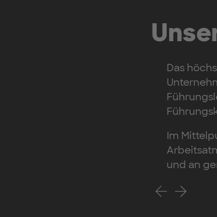
Unser
Das höchst
Unternehm
Führungsl
Führungsk
Im Mittelp
Arbeitsat
und an ge
Voriges Slide
Nächstes 