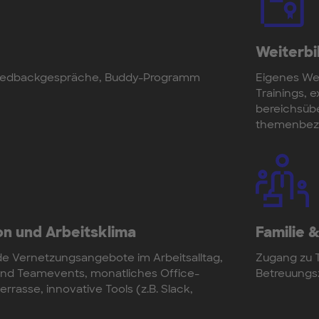
Weiterbi
edbackgespräche, Buddy-Programm
Eigenes Wei
Trainings, 
bereichsüb
themenbezo
n und Arbeitsklima
Familie &
e Vernetzungsangebote im Arbeitsalltag,
Zugang zu T
d Teamevents, monatliches Office-
Betreuungs
rasse, innovative Tools (z.B. Slack,