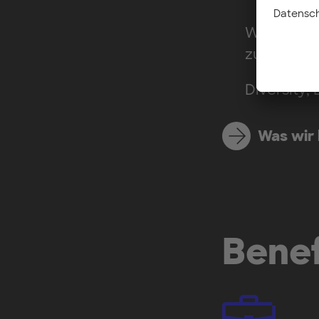
Wir glaube
zusammena
Diversity,
Was wir 
Benef