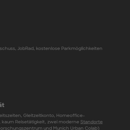
uschuss, JobRad, kostenlose Parkmöglichkeiten
ät
beitszeiten, Gleitzeitkonto, Homeoffice-
, kaum Reisetätigkeit, zwei moderne
Standorte
Forschungszentrum und Munich Urban Colab)