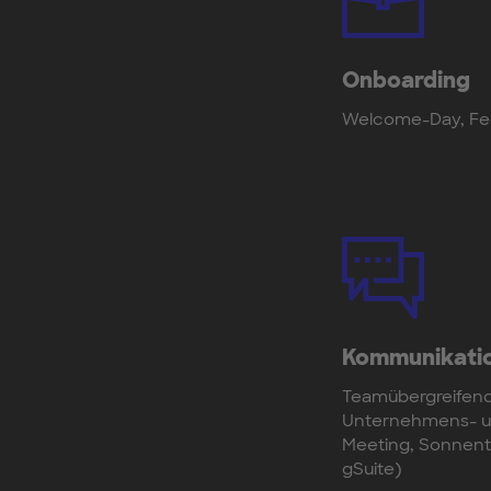
Onboarding
Welcome-Day, Fe
Kommunikatio
Teamübergreifend
Unternehmens- un
Meeting, Sonnenter
gSuite)