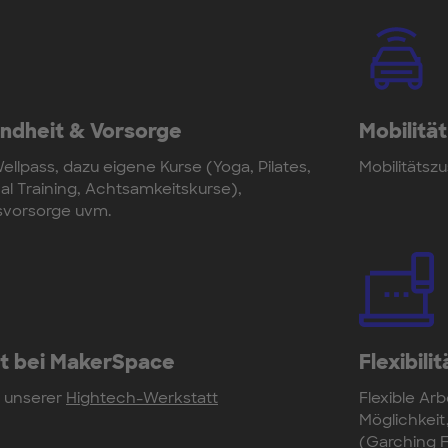
undheit & Vorsorge
Mobilität
ellpass, dazu eigene Kurse (Yoga, Pilates,
Mobilitätsz
nal Training, Achtsamkeitskurse),
rsvorsorge uvm.
ft bei MakerSpace
Flexibilit
in unserer
Hightech-Werkstatt
Flexible Ar
Möglichkeit
(Garching 