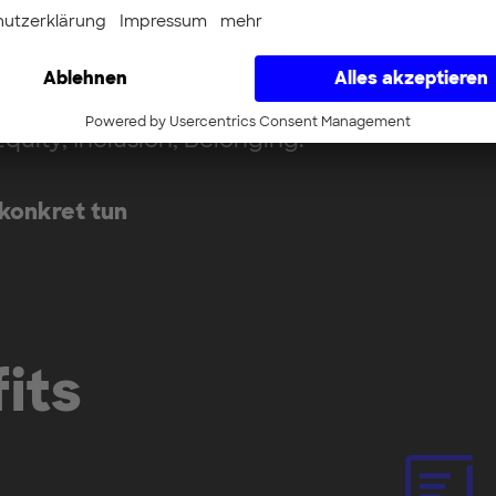
n, Innovation entsteht dort, wo Menschen si
rbeiten und unterschiedliche Perspektiven
 Equity, Inclusion, Belonging:
konkret tun
its