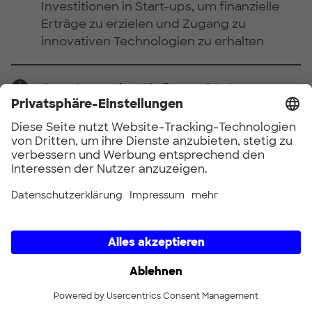
Investitionen in Start-ups, um finanzielle
Erträge zu erzielen und Zugang zu
innovativen Technologien zu erhalten
Open Innovation Challenge:
Förderung
kreativer Lösungen von externen Start-ups
zur Lösung spezifischer Probleme oder
Mängel
Pilot Projects and Proof-of-Concepts
(PoCs):
Validierung der Technologie oder
des Konzepts des Start-ups, bevor eine
Umsetzung in größerem Maßstab in Angriff
genommen wird
Venture Clienting:
Werden Sie ein