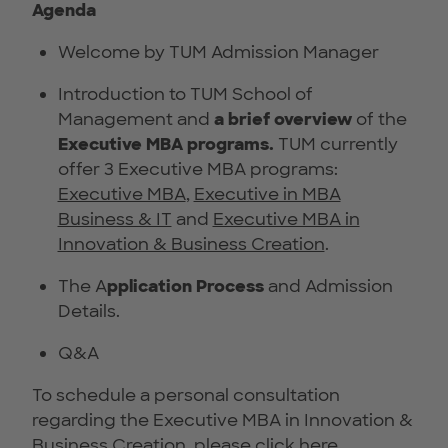
Agenda
Welcome by TUM Admission Manager
Introduction to TUM School of
Management and
a brief overview
of the
Executive MBA programs.
TUM currently
offer 3 Executive MBA programs:
Executive MBA
,
Executive in MBA
Business & IT
and
Executive MBA in
Innovation & Business Creation
.
The A
pplication Process
and Admission
Details.
Q&A
To schedule a personal consultation
regarding the Executive MBA in Innovation &
Business Creation, please click
here
.