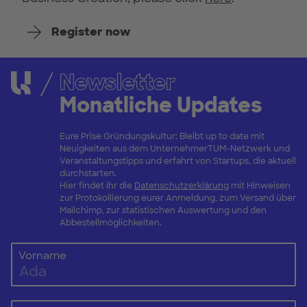
Register now
Newsletter
Monatliche Updates
Eure Prise Gründungskultur: Bleibt up to date mit
Neuigkeiten aus dem UnternehmerTUM-Netzwerk und
Veranstaltungstipps und erfahrt von Startups, die aktuell
durchstarten.
Hier findet ihr die
Datenschutzerklärung
mit Hinweisen
zur Protokollierung eurer Anmeldung, zum Versand über
Mailchimp, zur statistischen Auswertung und den
Abbestellmöglichkeiten.
Vorname