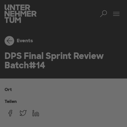
Toggl
Men
Events
DPS Final Sprint Review
Batch#14
Ort
Teilen