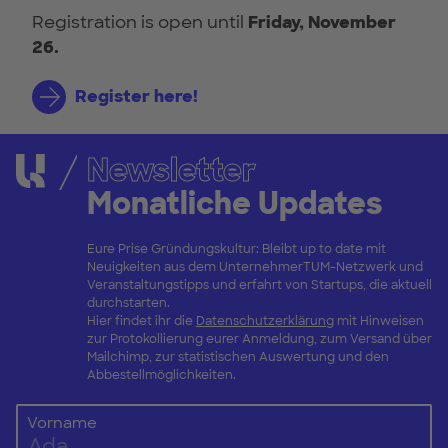
Registration is open until
Friday, November
26.
Register here!
Newsletter
Monatliche Updates
Eure Prise Gründungskultur: Bleibt up to date mit
Neuigkeiten aus dem UnternehmerTUM-Netzwerk und
Veranstaltungstipps und erfahrt von Startups, die aktuell
durchstarten.
Hier findet ihr die
Datenschutzerklärung
mit Hinweisen
zur Protokollierung eurer Anmeldung, zum Versand über
Mailchimp, zur statistischen Auswertung und den
Abbestellmöglichkeiten.
Vorname