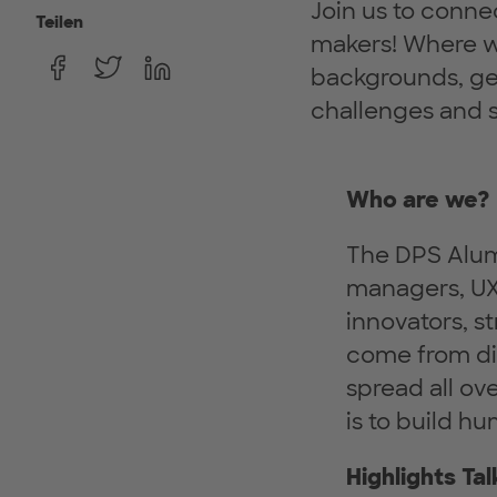
Join us to conne
Teilen
makers! Where we
backgrounds, gen
challenges and 
Who are we?
The DPS Alumn
managers, UX 
innovators, st
come from di
spread all ov
is to build h
Highlights Tal