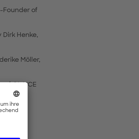
Co-Founder of
 Dirk Henke,
erike Möller,
er of GLAICE
obal.io