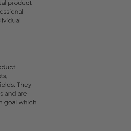
tal product
essional
ividual
roduct
ts,
fields. They
s and are
n goal which