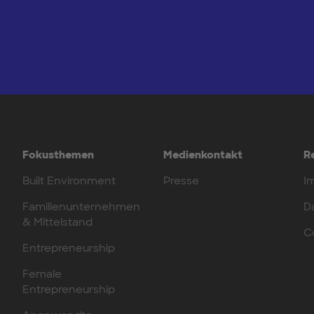
Fokusthemen
Medienkontakt
R
Built Environment
Presse
I
Familienunternehmen
D
& Mittelstand
C
Entrepreneurship
Female
Entrepreneurship