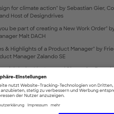
esign for climate action" by Sebastian Gier, 
 and Host of Designdrives
ou be part of creating a New Work Order" by
anager Malt DACH
s & Highlights of a Product Manager" by Fried
oduct Manager Zalando SE
eurial design" by Leonard Rinser, Co-Found
ils visit us on our website:
conference.dpsgl
 ticket