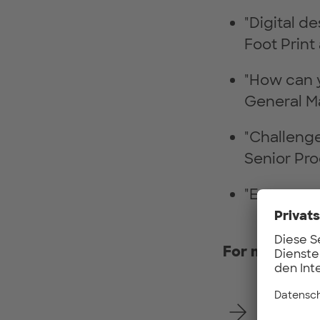
"Digital d
Foot Print
"How can y
General M
"Challenge
Senior Pr
"Entrepren
For more deta
Get your