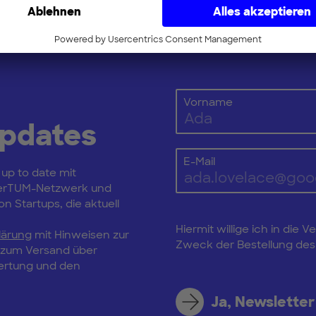
Vorname
Updates
E-Mail
 up to date mit
erTUM-Netzwerk und
n Startups, die aktuell
Hiermit willige ich in di
lärung
mit Hinweisen zur
Zweck der Bestellung des 
, zum Versand über
wertung und den
Ja, Newsletter