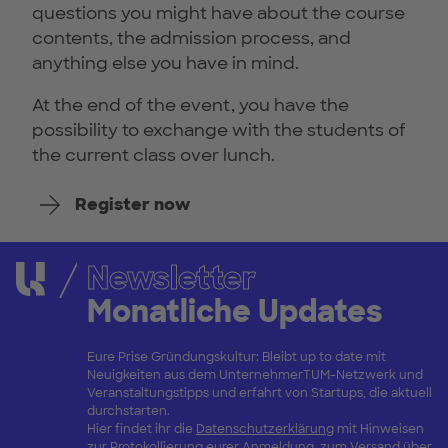
questions you might have about the course
contents, the admission process, and
anything else you have in mind.
At the end of the event, you have the
possibility to exchange with the students of
the current class over lunch.
Register now
Newsletter
Monatliche Updates
Eure Prise Gründungskultur: Bleibt up to date mit
Neuigkeiten aus dem UnternehmerTUM-Netzwerk und
Veranstaltungstipps und erfahrt von Startups, die aktuell
durchstarten.
Hier findet ihr die
Datenschutzerklärung
mit Hinweisen
zur Protokollierung eurer Anmeldung, zum Versand über