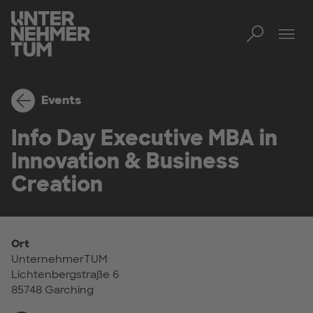
Toggl
Men
Events
Info Day Executive MBA in
Innovation & Business
Creation
Ort
UnternehmerTUM
Lichtenbergstraße 6
85748 Garching