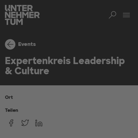
Toggl
Men
Events
Expertenkreis Leadership
& Culture
Ort
Teilen