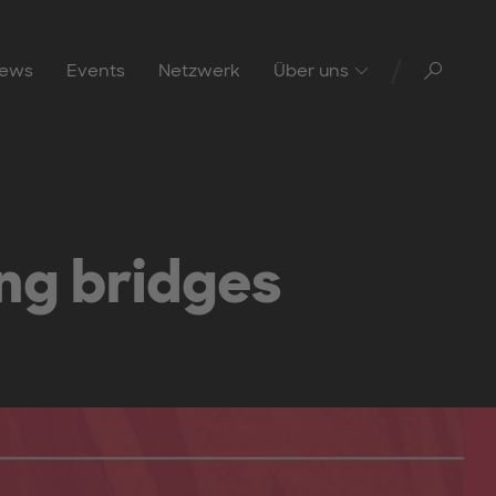
Toggl
ews
Events
Netzwerk
Über uns
ing bridges