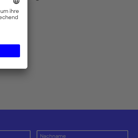
nchen
tion, and
Nachname