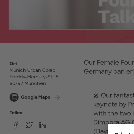
Our Female Found
Ort
Munich Urban Colab
Germany can emp
Freddy-Mercury-Str. 5
80797 München
🎤 Our fantas
Google Maps
keynote by Pr
with the two
Teilen
Dimpora AG (
(Bavaria), sh