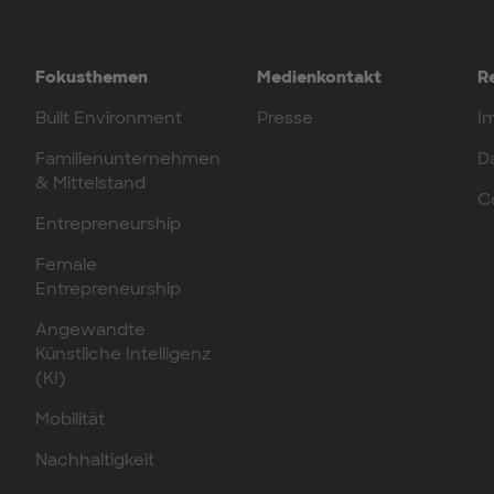
Fokusthemen
Medienkontakt
R
Built Environment
Presse
I
Familienunternehmen
D
& Mittelstand
C
Entrepreneurship
Female
Entrepreneurship
Angewandte
Künstliche Intelligenz
(KI)
Mobilität
Nachhaltigkeit