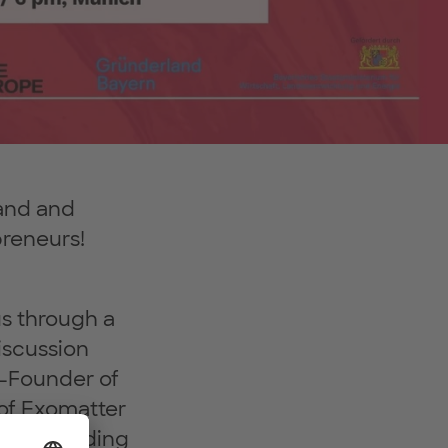
land and
reneurs!
us through a
iscussion
o-Founder of
of Exomatter
 into building