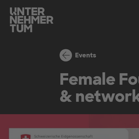
Events
Female Fou
& network