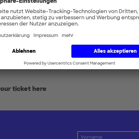
sinesses.
 pm
ban Colab, Freddy-Mercury-Str. 5, 80797 Mü
is chance for cross-border exchange, inspira
er finger food and drinks. See you there!
our ticket here
Vorname