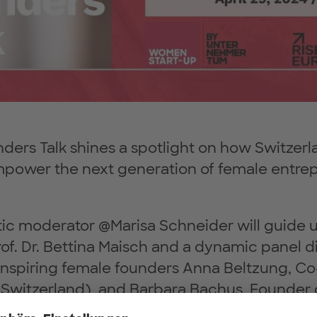
ers Talk shines a spotlight on how Switzer
ower the next generation of female entrep
tic moderator @Marisa Schneider will guide 
of. Dr. Bettina Maisch and a dynamic panel d
 inspiring female founders Anna Beltzung, C
Switzerland), and Barbara Bachus, Founder 
aring their firsthand experiences and insights