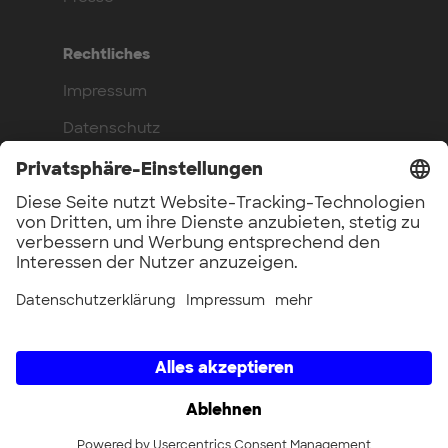
Rechtliches
Impressum
Datenschutz
Compliance
Arbeite bei uns
Benefits
Offene Stellen
UnternehmerTUM GmbH × UnternehmerTUM Projekt GmbH ×
Unternehmertum Venture Capital Partners GmbH ×
UnternehmerTUM MakerSpace GmbH × Munich Urban Colab
GmbH × UnternehmerTUM Industrial Innovators LEC GmbH