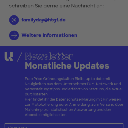
schreiben Sie gerne eine Nachricht an:
familyday@htgf.de
Weitere Informationen
Newsletter
Monatliche Updates
Eure Prise Gründungskultur: Bleibt up to date mit
Neuigkeiten aus dem UnternehmerTUM-Netzwerk und
Veranstaltungstipps und erfahrt von Startups, die aktuell
durchstarten.
Hier findet ihr die
Datenschutzerklärung
mit Hinweisen
zur Protokollierung eurer Anmeldung, zum Versand über
Mailchimp, zur statistischen Auswertung und den
Abbestellmöglichkeiten.