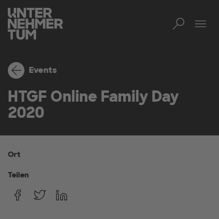
Toggl
Men
Events
HTGF Online Family Day
2020
Ort
Teilen