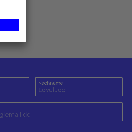
?
p
Nachname