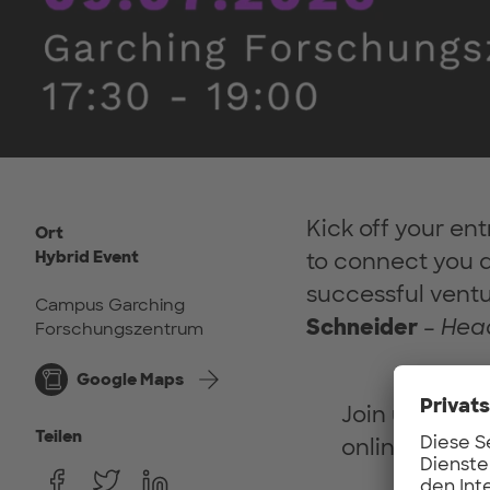
Kick off your en
Ort
Hybrid Event
to connect you d
successful ventur
Campus Garching
Schneider
–
Hea
Forschungszentrum
Google Maps
Join us on-s
Teilen
online to hea