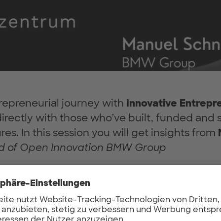
trepreneurial journey with
Innovative Entrepr
irectly with those who’ve built, funded and 
es. In this session you will get insights from
d of Open Innovation BMW Group
ite at the Campus Garching Forschungszentru
r from: