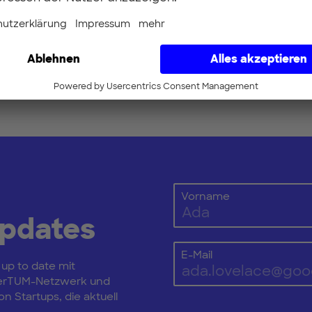
 for Entrepreneurship in Large Corporations
ider –
Head of Open Innovation BMW Grou
here
Vorname
Updates
E-Mail
 up to date mit
erTUM-Netzwerk und
n Startups, die aktuell