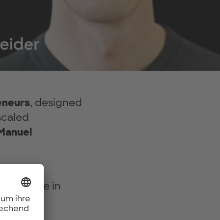
eneurs
, designed
scaled
Manuel
m or tune in