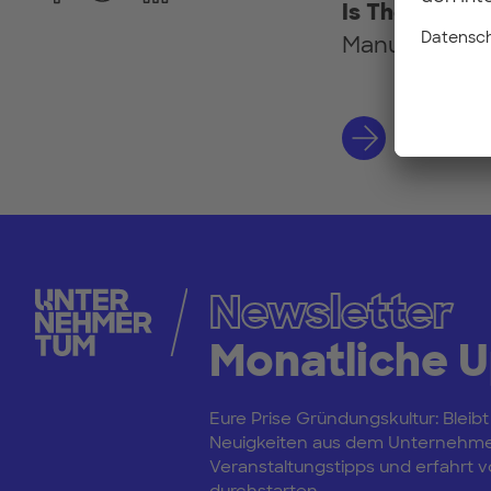
Is There Room
Manuel Schne
Sign up 
Newsletter
Monatliche 
Eure Prise Gründungskultur: Bleibt
Neuigkeiten aus dem Unternehm
Veranstaltungstipps und erfahrt vo