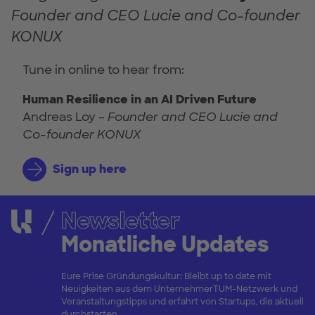
Founder and CEO Lucie and Co-founder
KONUX
Tune in online to hear from:
Human Resilience in an AI Driven Future
Andreas Loy –
Founder and CEO Lucie and
Co-founder KONUX
Sign up here
Newsletter
Monatliche Updates
Eure Prise Gründungskultur: Bleibt up to date mit
Neuigkeiten aus dem UnternehmerTUM-Netzwerk und
Veranstaltungstipps und erfahrt von Startups, die aktuell
durchstarten.