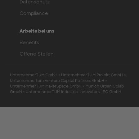
Datenschutz
Compliance
Arbeite bei uns
Benefits
Offene Stellen
UnternehmerTUM GmbH × UnternehmerTUM Projekt GmbH ×
Unternehmertum Venture Capital Partners GmbH ×
UnternehmerTUM MakerSpace GmbH × Munich Urban Colab
GmbH × UnternehmerTUM Industrial Innovators LEC GmbH