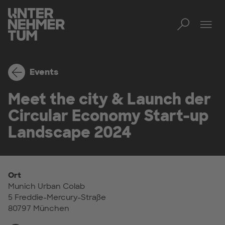
Toggl
Men
Events
Meet the city & Launch der
Circular Economy Start-up
Landscape 2024
Ort
Munich Urban Colab
5 Freddie-Mercury-Straße
80797 München