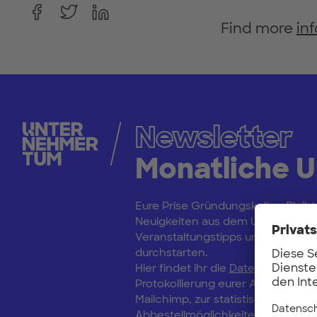
Find more
in
Newsletter
Monatliche 
Eure Prise Gründungskultur: Bleibt
Neuigkeiten aus dem Unternehm
Veranstaltungstipps und erfahrt vo
durchstarten.
Hier findet ihr die
Datenschutzerk
Protokollierung eurer Anmeldung
Mailchimp, zur statistischen Aus
Abbestellmöglichkeiten.