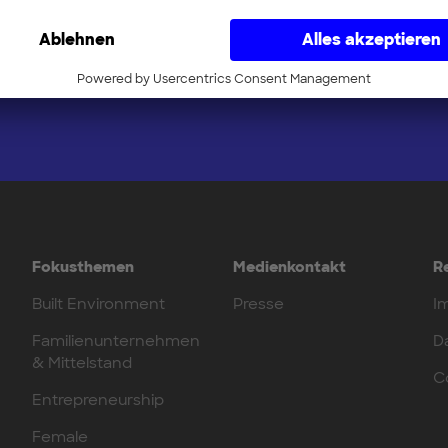
Ja, Newsletter
Fokusthemen
Medienkontakt
R
Built Environment
Presse
I
Familienunternehmen
D
& Mittelstand
C
Entrepreneurship
Female