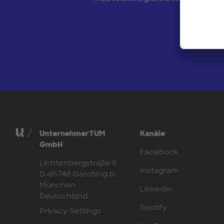
UnternehmerTUM
Kanäle
GmbH
Facebook
Lichtenbergstraße 6
Instagram
D-85748 Garching b.
München
LinkedIn
Deutschland
Spotify
Privacy Settings