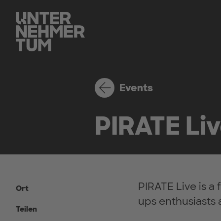
Events
PIRATE Li
PIRATE Live is a 
Ort
ups enthusiasts 
Teilen