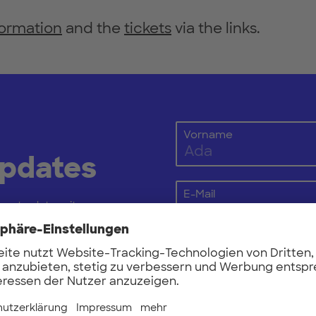
formation
and the
tickets
via the links.
Vorname
Updates
E-Mail
 up to date mit
erTUM-Netzwerk und
n Startups, die aktuell
Hiermit willige ich in di
lärung
mit Hinweisen zur
Zweck der Bestellung des 
, zum Versand über
wertung und den