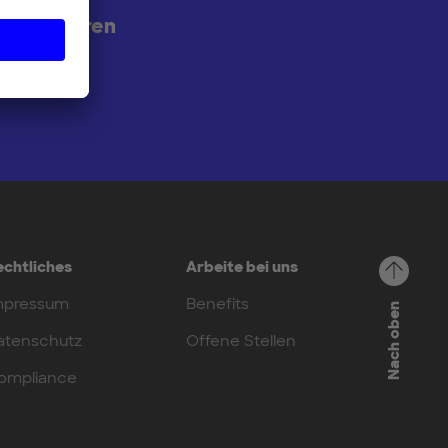
 abonnieren
echtliches
Arbeite bei uns
mpressum
Benefits
Nach oben
atenschutz
Offene Stellen
ompliance