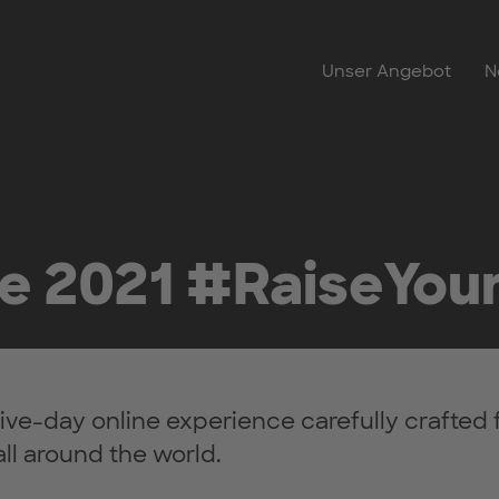
Unser Angebot
N
ve 2021 #RaiseYour
five-day online experience carefully crafted f
all around the world.