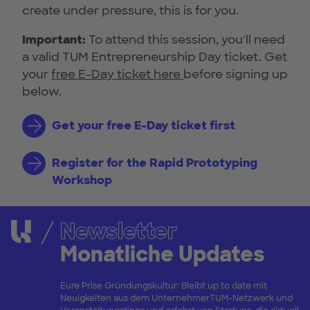
create under pressure, this is for you.
Important:
To attend this session, you'll need
a valid TUM Entrepreneurship Day ticket. Get
your
free E-Day ticket here
before signing up
below.
Get your free E-Day ticket first
Register for the Rapid Prototyping
Workshop
Newsletter
Monatliche Updates
Eure Prise Gründungskultur: Bleibt up to date mit
Neuigkeiten aus dem UnternehmerTUM-Netzwerk und