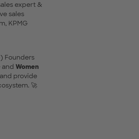
ales expert &
ve sales
 pm, KPMG
e) Founders
G
and
Women
s and provide
ecosystem. 🚀