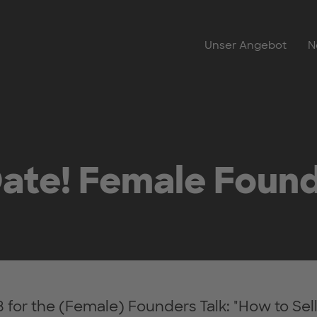
Unser Angebot
N
ate! Female Found
8 for the (Female) Founders Talk: "How to Sel