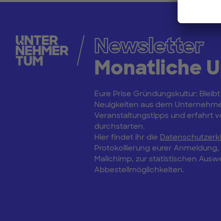
Newsletter
Monatliche 
Eure Prise Gründungskultur: Bleibt
Neuigkeiten aus dem Unternehm
Veranstaltungstipps und erfahrt vo
durchstarten.
Hier findet ihr die
Datenschutzerk
Protokollierung eurer Anmeldung
Mailchimp, zur statistischen Aus
Abbestellmöglichkeiten.