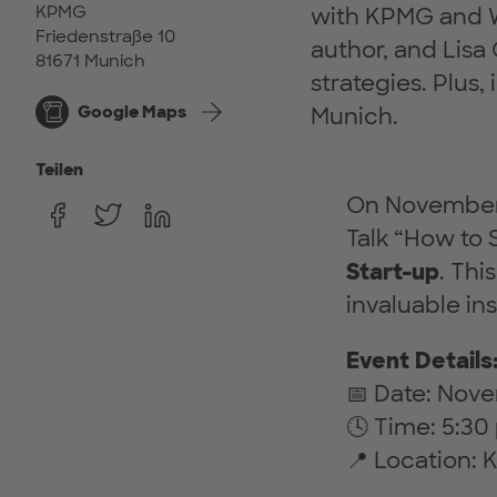
KPMG
with KPMG and W
Friedenstraße 10
author, and Lisa
81671 Munich
strategies. Plus
Google Maps
Munich.
Teilen
On November 2
Talk “How to 
Start-up
. Thi
invaluable in
Event Details
📅 Date: Nov
🕓 Time: 5:3
📍 Location: