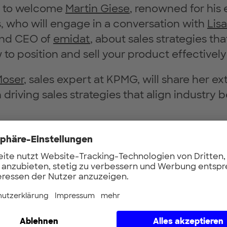
d to welcome
Martin Giese
, renowned for his 
s, who will engage in a conversation with
Lis
and CEO of
emidat
, about sales strategies th
 to position and sell your product effectively
Moser
, sales expert at KPMG, will share her ex
 driving sales strategies that align industry 
us!
Martin Giese will be showcasing his book
g B2B sales for start-ups”
, 📚
 here and secure your spot!