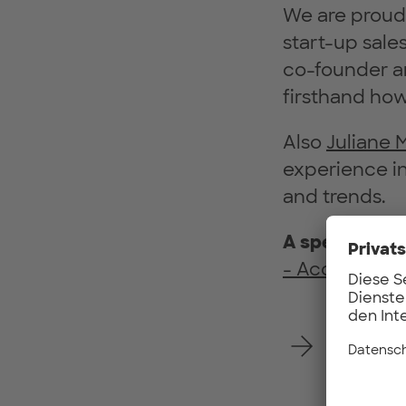
We are prou
start-up sale
co-founder 
firsthand how
Also
Juliane 
experience in
and trends.
A special bon
- Acceleratin
Register