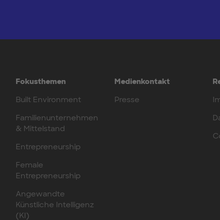
Fokusthemen
Medienkontakt
R
Built Environment
Presse
I
Familienunternehmen
D
& Mittelstand
C
Entrepreneurship
Female
Entrepreneurship
Angewandte
Künstliche Intelligenz
(KI)