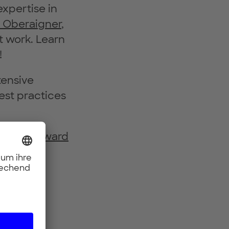
expertise in
a Oberaigner
,
at work. Learn
!
tensive
best practices
“Fast forward