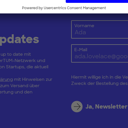
Vorname
Updates
E-Mail
 up to date mit
erTUM-Netzwerk und
n Startups, die aktuell
Hiermit willige ich in di
lärung
mit Hinweisen zur
Zweck der Bestellung des 
, zum Versand über
wertung und den
Ja, Newsletter