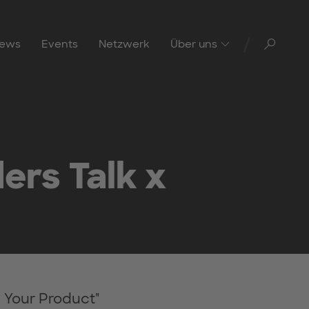
Toggl
ews
Events
Netzwerk
Über uns
ers Talk x
l Your Product"