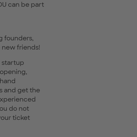
YOU can be part
g founders,
 new friends!
 startup
 opening,
t-hand
s and get the
 experienced
you do not
our ticket