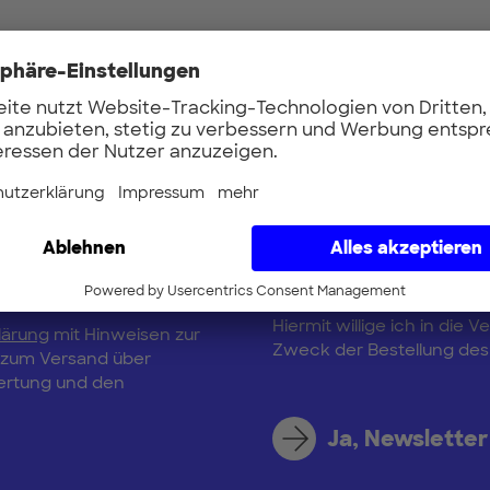
Vorname
Updates
E-Mail
 up to date mit
erTUM-Netzwerk und
n Startups, die aktuell
Hiermit willige ich in di
lärung
mit Hinweisen zur
Zweck der Bestellung des 
, zum Versand über
wertung und den
Ja, Newsletter