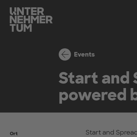
Events
Start and
powered b
Start and Spread
Ort