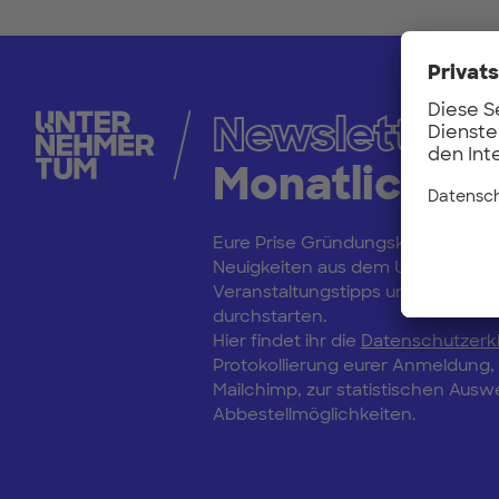
Newsletter
Monatliche 
Eure Prise Gründungskultur: Bleibt
Neuigkeiten aus dem Unternehm
Veranstaltungstipps und erfahrt vo
durchstarten.
Hier findet ihr die
Datenschutzerk
Protokollierung eurer Anmeldung
Mailchimp, zur statistischen Aus
Abbestellmöglichkeiten.