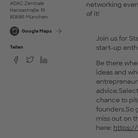
ADAC Zentrale
networking event
Hansastraße 19
of it!
80686 München
Google Maps
Join us for S
start-up ent
Teilen
Be there when
ideas and whe
entrepreneuri
advice.Select
chance to pit
founders.So g
miss out on t
here:
https:/