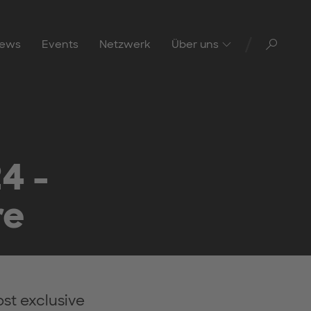
Toggl
ews
Events
Netzwerk
Über uns
4 -
re
st exclusive