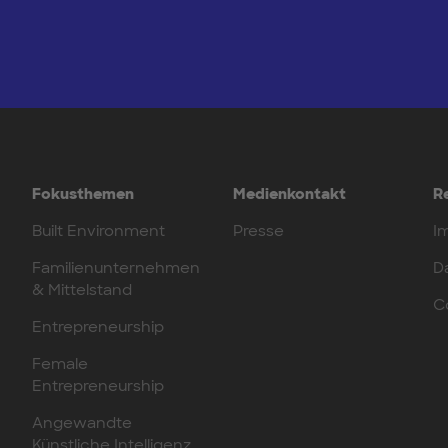
Fokusthemen
Medienkontakt
R
Built Environment
Presse
I
Familienunternehmen
D
& Mittelstand
C
Entrepreneurship
Female
Entrepreneurship
Angewandte
Künstliche Intelligenz