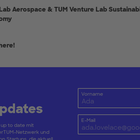
Lab Aerospace & TUM Venture Lab Sustainabi
nomy
here!
Vorname
Updates
E-Mail
 up to date mit
erTUM-Netzwerk und
n Startups, die aktuell