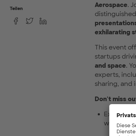
Aerospace
. 
Teilen
distinguishe
presentations
exhilarating 
This event of
startups driv
and space
. Y
experts, incl
sharing, and i
Don't miss out
Explore cu
within the