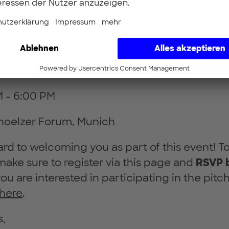
th founders, industry leaders, and experts 
on for a greener future.
:
ay, January 25, 2024
M - 6:00 PM
rhoelzer Forum, Munich
rd to welcoming you as part of this event! T
make sure to register via this page and
RSVP 
you are interested in participating in the pitc
here
.
,