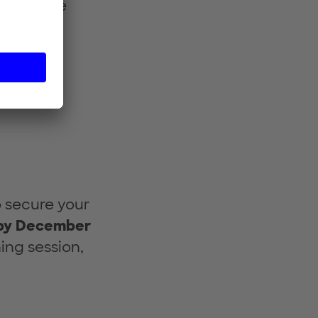
who share
o secure your
by December
hing session,