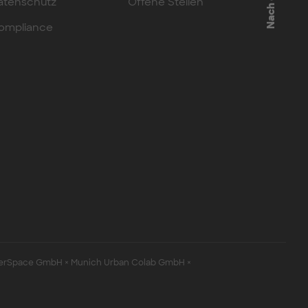
Nach oben
atenschutz
Offene Stellen
ompliance
erSpace GmbH × Munich Urban Colab GmbH ×