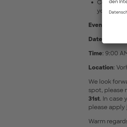
Connect wi
your passi
Event Details
Date
: Thursd
Time
: 9:00 A
Location
: Vo
We look forwa
spot, please 
31st
. In case 
please apply
Warm regards