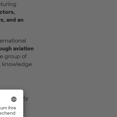
aturing
ctors,
s, and an
ernational
rough aviation
se group of
on, knowledge
tainability