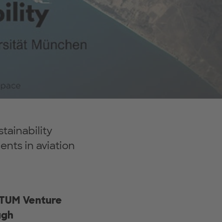
tainability
nts in aviation
TUM Venture
ugh