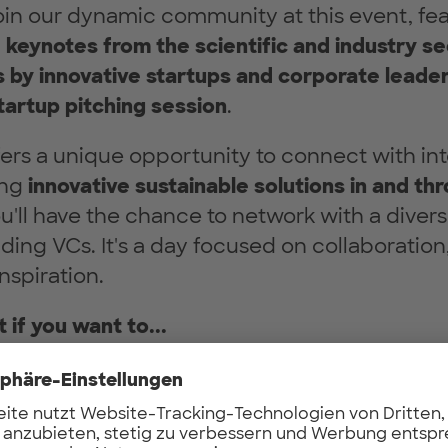
Join our dynamic community at this event, fe
d
keynotes from the scientific and industry se
 by innovative startups and corporate leader
startup pitching session
.
fers a unique opportunity to connect with int
ing
innovative sustainable solutions in and th
ou'll have the chance to network with a diver
uding VCs. It's a day focused on collaborati
nspiration.
 if you want to...
tting-edge technologies that are shaping sus
 aerospace industry.