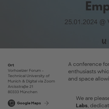
A conference for 
Ort
Vorhoelzer Forum -
enthusiasts whi
Technical University of
and space allowi
Munich & Digital via Zoom
Arcisstraße 21
80333 München
We are please
Google Maps
Labs
, dedica