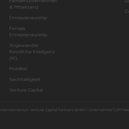
Familienunternehmen
D
& Mittelstand
C
Entrepreneurship
Female
Entrepreneurship
Angewandte
Künstliche Intelligenz
(KI)
Mobilität
Nachhaltigkeit
Venture Capital
ternehmertum Venture Capital Partners GmbH × UnternehmerTUM Mak