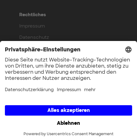
Rechtliches
Impressum
Datenschutz
Compliance
Arbeite bei uns
Benefits
Offene Stellen
UnternehmerTUM GmbH × UnternehmerTUM Projekt GmbH ×
Unternehmertum Venture Capital Partners GmbH ×
UnternehmerTUM MakerSpace GmbH × Munich Urban Colab
GmbH × UnternehmerTUM Industrial Innovators LEC GmbH