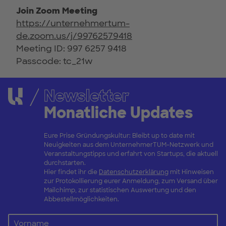
Join Zoom Meeting
https://unternehmertum-
de.zoom.us/j/99762579418
Meeting ID: 997 6257 9418
Passcode: tc_21w
Newsletter
Monatliche Updates
Eure Prise Gründungskultur: Bleibt up to date mit
Neuigkeiten aus dem UnternehmerTUM-Netzwerk und
Veranstaltungstipps und erfahrt von Startups, die aktuell
durchstarten.
Hier findet ihr die
Datenschutzerklärung
mit Hinweisen
zur Protokollierung eurer Anmeldung, zum Versand über
Mailchimp, zur statistischen Auswertung und den
Abbestellmöglichkeiten.
Vorname