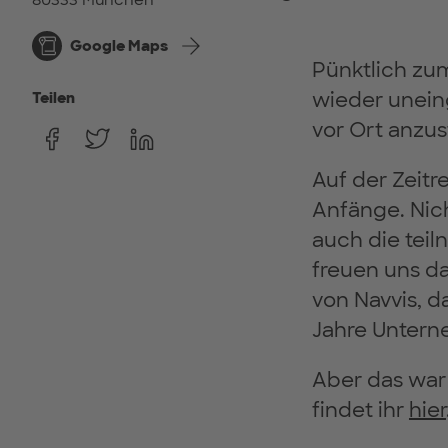
80333 München
Google Maps
Pünktlich zu
wieder uneing
Teilen
vor Ort anzu
Auf der Zeitr
Anfänge. Nich
auch die tei
freuen uns d
von Navvis, d
Jahre Untern
Aber das war 
findet ihr
hier