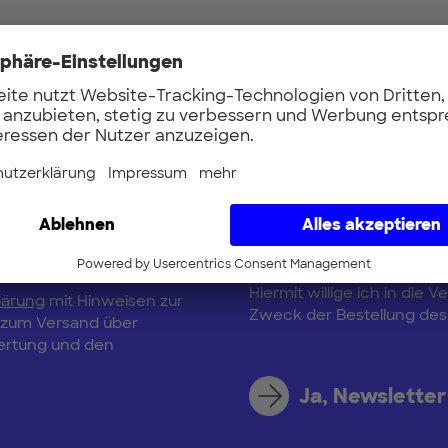
Vorname
Updates
E-Mail
 up to date mit
erTUM-Netzwerk und
n Startups, die aktuell
Hiermit willige ich in di
lärung
mit Hinweisen zur
Zweck der Bestellung des 
, zum Versand über
wertung und den
Ja, Newsletter