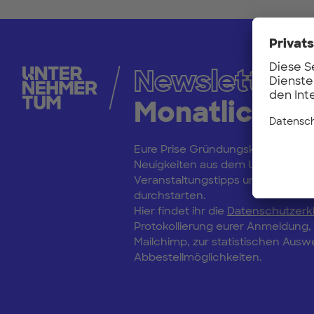
Newsletter
Monatliche 
Eure Prise Gründungskultur: Bleibt
Neuigkeiten aus dem Unternehm
Veranstaltungstipps und erfahrt vo
durchstarten.
Hier findet ihr die
Datenschutzerk
Protokollierung eurer Anmeldung
Mailchimp, zur statistischen Aus
Abbestellmöglichkeiten.