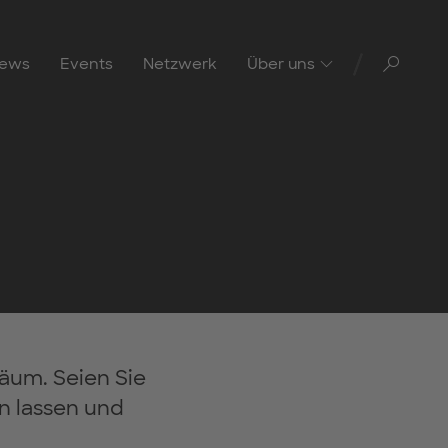
Toggl
ews
Events
Netzwerk
Über uns
läum. Seien Sie
n lassen und