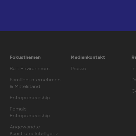
Fokusthemen
Medienkontakt
R
Built Environment
Presse
I
Familienunternehmen
D
& Mittelstand
C
Entrepreneurship
Female
Entrepreneurship
Angewandte
Künstliche Intelligenz