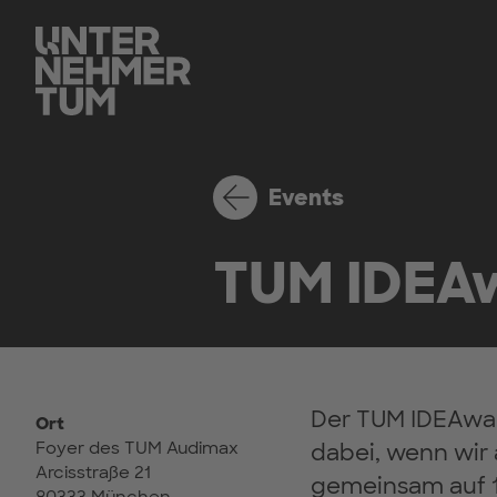
Events
TUM IDEA
Der TUM IDEAward
Ort
Foyer des TUM Audimax
dabei, wenn wir
Arcisstraße 21
gemeinsam auf 1