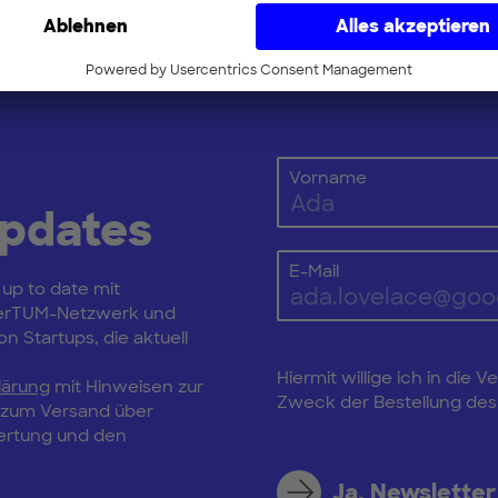
istrieren
Vorname
Updates
E-Mail
 up to date mit
erTUM-Netzwerk und
n Startups, die aktuell
Hiermit willige ich in di
lärung
mit Hinweisen zur
Zweck der Bestellung des 
, zum Versand über
wertung und den
Ja, Newsletter