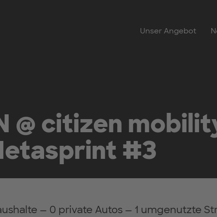
Unser Angebot
N
 citizen mobility
Metasprint #3
shalte — 0 private Autos — 1 umgenutzte St