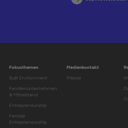
Fokusthemen
Medienkontakt
R
Built Environment
Presse
I
Familienunternehmen
D
& Mittelstand
C
Entrepreneurship
Female
Entrepreneurship