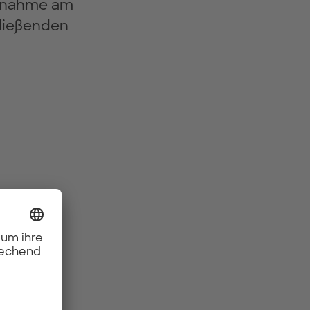
eilnahme am
hließenden