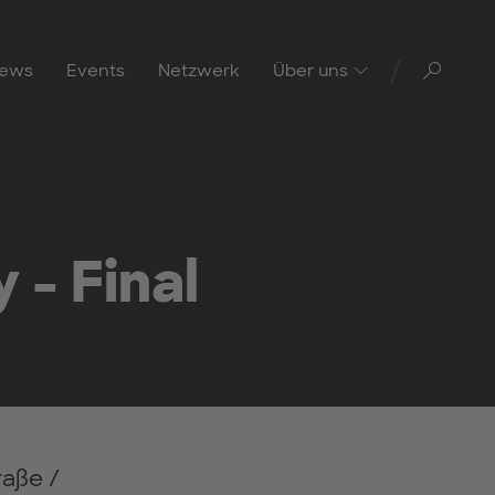
Toggl
ews
Events
Netzwerk
Über uns
 - Final
raße /