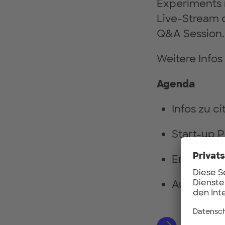
Experiments m
Live-Stream 
Q&A Session.
Weitere Infos
Agenda
Infos zu c
Start-up P
Erkenntni
Ausblick 