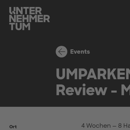
Events
UMPARKEN @
Review - 
4 Wochen — 8 Hau
Ort