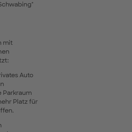
Schwabing"
 mit
hen
zt:
rivates Auto
in
e Parkraum
hr Platz für
ffen.
n