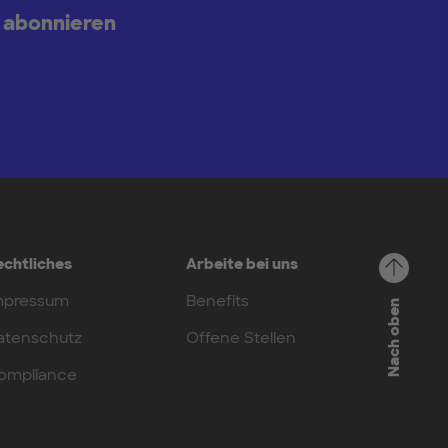
 abonnieren
echtliches
Arbeite bei uns
mpressum
Benefits
Nach oben
atenschutz
Offene Stellen
ompliance