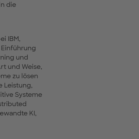
in die
ei IBM,
 Einführung
rning und
Art und Weise,
eme zu lösen
e Leistung,
nitive Systeme
stributed
ewandte KI,