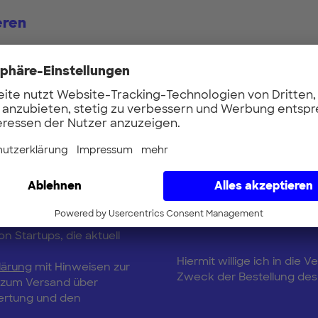
eren
Vorname
Updates
E-Mail
 up to date mit
erTUM-Netzwerk und
n Startups, die aktuell
Hiermit willige ich in di
lärung
mit Hinweisen zur
Zweck der Bestellung des 
, zum Versand über
wertung und den