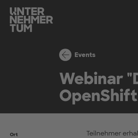
Events
Webinar "D
OpenShift
Teilnehmer erha
Ort