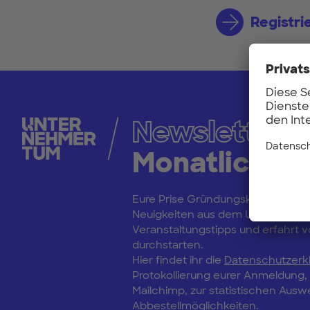
Registri
Newsletter
Monatliche 
Eure Prise Gründungskultur: Bleibt
Neuigkeiten aus dem Unternehm
Veranstaltungstipps und erfahrt vo
durchstarten.
Hier findet ihr die
Datenschutzerk
Protokollierung eurer Anmeldung
Mailchimp, zur statistischen Aus
Abbestellmöglichkeiten.