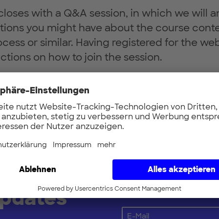
loses with a Q&A session, in which we will 
tions you might have about the course conte
cess or similar. Having registered for the webi
uctions on how to join the session.
r Now
Vorname
Updates
E-Mail