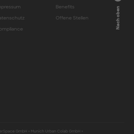
mpressum
Benefits
Nach oben
atenschutz
Offene Stellen
ompliance
erSpace GmbH × Munich Urban Colab GmbH ×