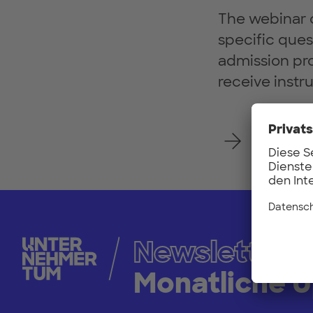
The webinar c
specific ques
admission pro
receive instr
Registe
Newsletter
Monatliche 