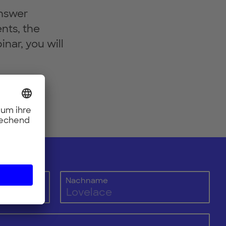
answer
nts, the
nar, you will
Nachname