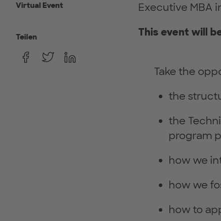
Virtual Event
Executive MBA in
This event will b
Teilen
Take the oppo
the struct
the Techn
program p
how we in
how we fo
how to app