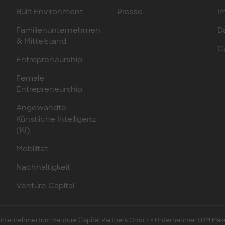
Built Environment
Presse
I
Familienunternehmen
D
& Mittelstand
C
Entrepreneurship
Female
Entrepreneurship
Angewandte
Künstliche Intelligenz
(KI)
Mobilität
Nachhaltigkeit
Venture Capital
ternehmertum Venture Capital Partners GmbH × UnternehmerTUM Mak