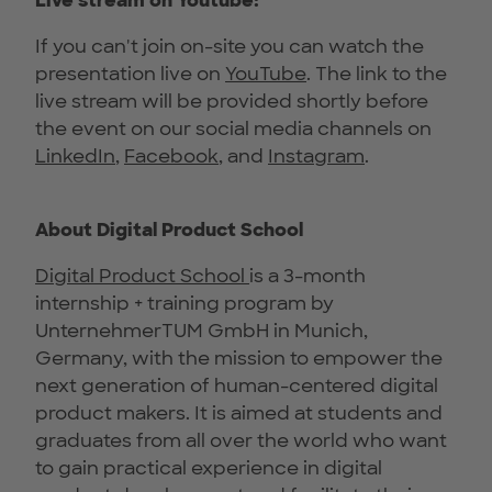
Live stream on Youtube:
If you can't join on-site you can watch the
presentation live on
YouTube
. The link to the
live stream will be provided shortly before
the event on our social media channels on
LinkedIn
,
Facebook
, and
Instagram
.
About Digital Product School
Digital Product School
is a 3-month
internship + training program by
UnternehmerTUM GmbH in Munich,
Germany, with the mission to empower the
next generation of human-centered digital
product makers. It is aimed at students and
graduates from all over the world who want
to gain practical experience in digital