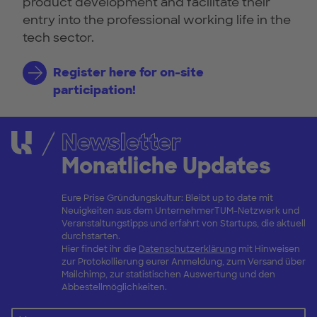
product development and facilitate their
entry into the professional working life in the
tech sector.
Register here for on-site
participation!
Newsletter
Monatliche Updates
Eure Prise Gründungskultur: Bleibt up to date mit
Neuigkeiten aus dem UnternehmerTUM-Netzwerk und
Veranstaltungstipps und erfahrt von Startups, die aktuell
durchstarten.
Hier findet ihr die
Datenschutzerklärung
mit Hinweisen
zur Protokollierung eurer Anmeldung, zum Versand über
Mailchimp, zur statistischen Auswertung und den
Abbestellmöglichkeiten.