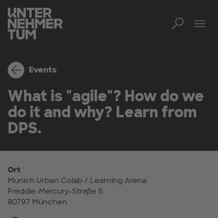
Toggl
Men
Events
What is "agile"? How do we
do it and why? Learn from
DPS.
Ort
Munich Urban Colab / Learning Arena
Freddie-Mercury-Straße 5
80797 München