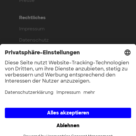
Presse
Rechtliches
Impressum
Datenschutz
Compliance
Arbeite bei uns
Benefits
Offene Stellen
UnternehmerTUM GmbH × UnternehmerTUM Projekt GmbH ×
Unternehmertum Venture Capital Partners GmbH ×
UnternehmerTUM MakerSpace GmbH × Munich Urban Colab
GmbH × UnternehmerTUM Industrial Innovators LEC GmbH