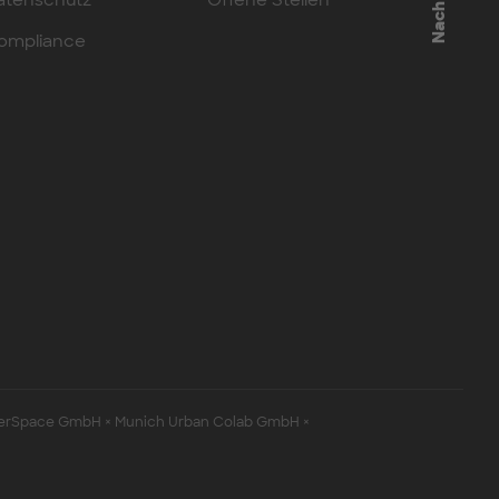
atenschutz
Offene Stellen
ompliance
erSpace GmbH × Munich Urban Colab GmbH ×