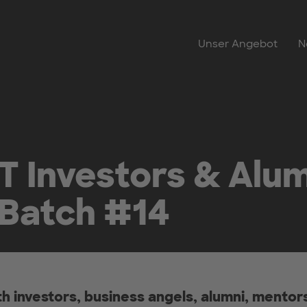
Unser Angebot
N
Investors & Alum
 Batch #14
h investors, business angels, alumni, mentors