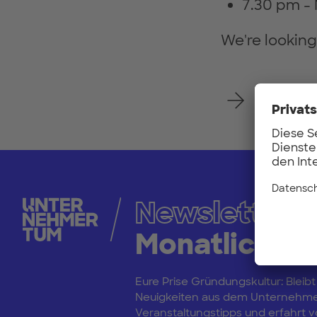
7.30 pm - 
We're lookin
Registe
Newsletter
Monatliche 
Eure Prise Gründungskultur: Bleibt
Neuigkeiten aus dem Unternehm
Veranstaltungstipps und erfahrt vo