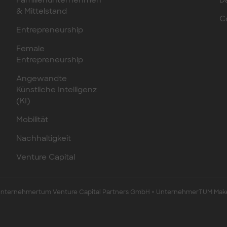
Familienunternehmen
D
& Mittelstand
C
Entrepreneurship
Female
Entrepreneurship
Angewandte
Künstliche Intelligenz
(KI)
Mobilität
Nachhaltigkeit
Venture Capital
ternehmertum Venture Capital Partners GmbH × UnternehmerTUM Mak