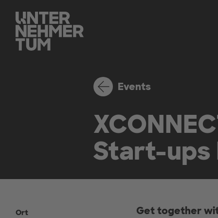
Events
XCONNECT 
Start-ups
Get together wit
Ort