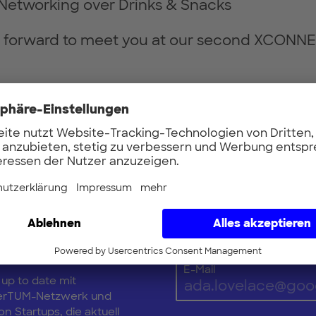
Networking over Drinks & Snacks
g forward to meet you at our second XCONN
r now
Vorname
Updates
E-Mail
 up to date mit
erTUM-Netzwerk und
n Startups, die aktuell