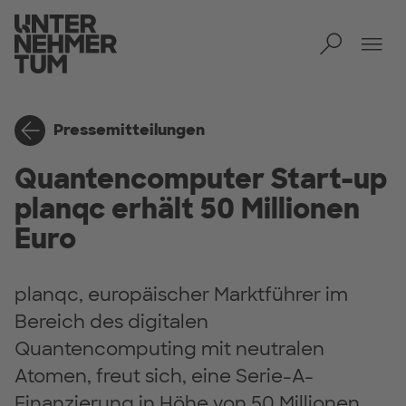
Toggl
Men
Pressemitteilungen
Quantencomputer Start-up
planqc erhält 50 Millionen
Euro
planqc, europäischer Marktführer im
Bereich des digitalen
Quantencomputing mit neutralen
Atomen, freut sich, eine Serie-A-
Finanzierung in Höhe von 50 Millionen