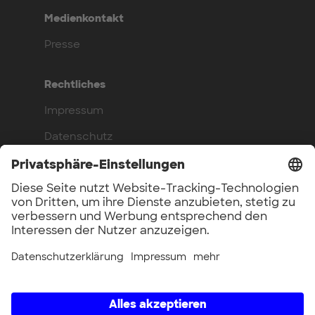
Medienkontakt
Presse
Rechtliches
Impressum
Datenschutz
Compliance
Arbeite bei uns
Benefits
Offene Stellen
UnternehmerTUM GmbH × UnternehmerTUM Projekt GmbH ×