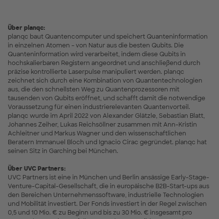
Über planqc:
planqc baut Quantencomputer und speichert Quanteninformation
in einzelnen Atomen – von Natur aus die besten Qubits. Die
Quanteninformation wird verarbeitet, indem diese Qubits in
hochskalierbaren Registern angeordnet und anschließend durch
präzise kontrollierte Laserpulse manipuliert werden. planqc
zeichnet sich durch eine Kombination von Quantentechnologien
aus, die den schnellsten Weg zu Quantenprozessoren mit
tausenden von Qubits eröffnet, und schafft damit die notwendige
Voraussetzung für einen industrierelevanten Quantenvorteil.
planqc wurde im April 2022 von Alexander Glätzle, Sebastian Blatt,
Johannes Zeiher, Lukas Reichsöllner zusammen mit Ann-Kristin
Achleitner und Markus Wagner und den wissenschaftlichen
Beratern Immanuel Bloch und Ignacio Cirac gegründet. planqc hat
seinen Sitz in Garching bei München.
Über UVC Partners:
UVC Partners ist eine in München und Berlin ansässige Early-Stage-
Venture-Capital-Gesellschaft, die in europäische B2B-Start-ups aus
den Bereichen Unternehmenssoftware, industrielle Technologien
und Mobilität investiert. Der Fonds investiert in der Regel zwischen
0,5 und 10 Mio. € zu Beginn und bis zu 30 Mio. € insgesamt pro