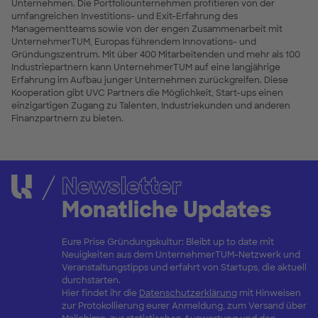
Unternehmen. Die Portfoliounternehmen profitieren von der
umfangreichen Investitions- und Exit-Erfahrung des
Managementteams sowie von der engen Zusammenarbeit mit
UnternehmerTUM, Europas führendem Innovations- und
Gründungszentrum. Mit über 400 Mitarbeitenden und mehr als 100
Industriepartnern kann UnternehmerTUM auf eine langjährige
Erfahrung im Aufbau junger Unternehmen zurückgreifen. Diese
Kooperation gibt UVC Partners die Möglichkeit, Start-ups einen
einzigartigen Zugang zu Talenten, Industriekunden und anderen
Finanzpartnern zu bieten.
Newsletter
Monatliche Updates
Eure Prise Gründungskultur: Bleibt up to date mit
Neuigkeiten aus dem UnternehmerTUM-Netzwerk und
Veranstaltungstipps und erfahrt von Startups, die aktuell
durchstarten.
Hier findet ihr die
Datenschutzerklärung
mit Hinweisen
zur Protokollierung eurer Anmeldung, zum Versand über