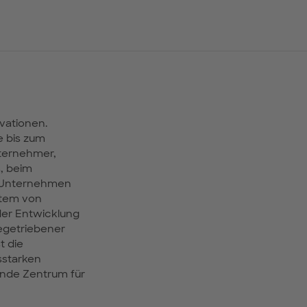
vationen.
e bis zum
nternehmer,
, beim
en Unternehmen
stem von
der Entwicklung
egetriebener
t die
sstarken
ende Zentrum für