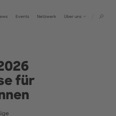
Toggl
ews
Events
Netzwerk
Über uns
2026
e für
innen
sige