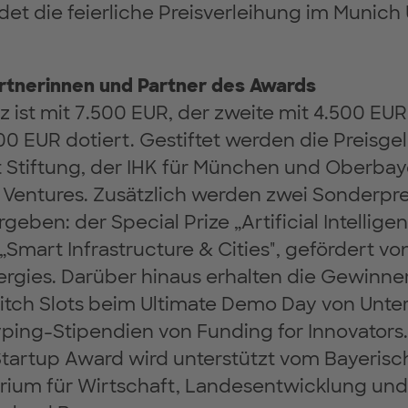
det die feierliche Preisverleihung im Munic
artnerinnen und Partner des Awards
tz ist mit 7.500 EUR, der zweite mit 4.500 EU
000 EUR dotiert. Gestiftet werden die Preisge
t Stiftung, der IHK für München und Oberba
Ventures. Zusätzlich werden zwei Sonderprei
geben: der Special Prize „Artificial Intellige
 „Smart Infrastructure & Cities", gefördert vo
ergies. Darüber hinaus erhalten die Gewinne
Pitch Slots beim Ultimate Demo Day von Un
ping-Stipendien von Funding for Innovators.
artup Award wird unterstützt vom Bayerisc
erium für Wirtschaft, Landesentwicklung und