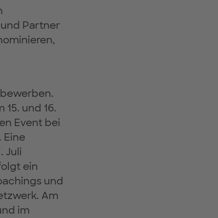
n
 und Partner
nominieren,
6 bewerben.
 15. und 16.
den Event bei
 Eine
 Juli
lgt ein
Coachings und
etzwerk. Am
und im