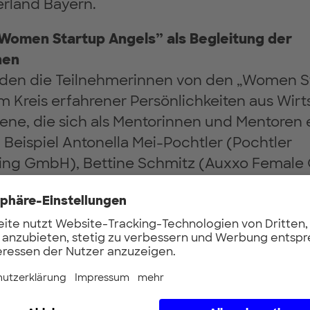
rland Bayern.
Women Startup Angels” als Begleitung der
nen
rden die Teilnehmerinnen von den „Women S
m Kreis erfahrener Persönlichkeiten aus Wir
ne, die sich als Mentorinnen und Mentoren 
Beispiel Antonella Mei-Pochtler (Pochtler
ding GmbH), Bettine Schmitz (Auxxo Female 
ut Schönenberger (UnternehmerTUM), Johan
 Partners) und Marlena Hien (BEARS WITH BE
rmationen zum Award und zur Bewerbung:
hmertum.de/en/landingpages/women-sta