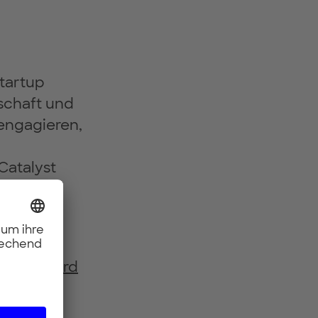
tartup
tschaft und
engagieren,
Catalyst
nes von
NEFITS).
rtup-award