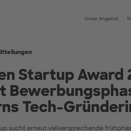
Unser Angebot
N
itteilungen
n Startup Award 
et Bewerbungsphas
rns Tech-Gründer
p sucht erneut vielversprechende frühpha