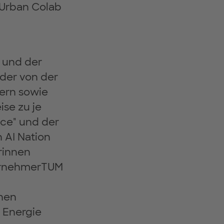
h Urban Colab
R und der
lder von der
yern sowie
se zu je
nce" und der
n AI Nation
rinnen
ternehmerTUM
hen
 Energie