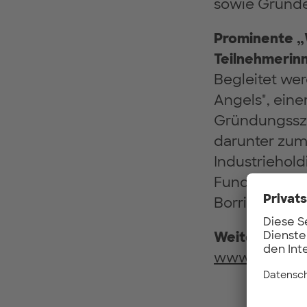
sowie Gründe
Prominente „
Teilnehmerin
Begleitet we
Angels", eine
Gründungssze
darunter zum 
Industriehol
Fund), Helm
Borries (UVC
Weitere Info
www.unterne