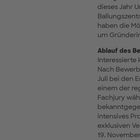
dieses Jahr 
Ballungszent
haben die Mög
um Gründerin
Ablauf des 
Interessierte
Nach Bewerbun
Juli bei den 
einem der reg
Fachjury wähl
bekanntgegeb
intensives Pr
exklusiven 
19. November 