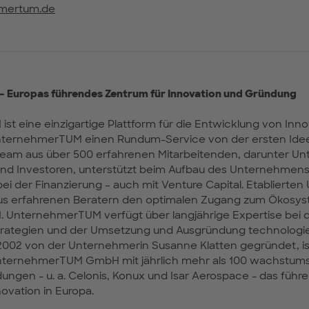
mertum.de
 Europas führendes Zentrum für Innovation und Gründung
t eine einzigartige Plattform für die Entwicklung von Inno
UnternehmerTUM einen Rundum-Service von der ersten Ide
Team aus über 500 erfahrenen Mitarbeitenden, darunter U
und Investoren, unterstützt beim Aufbau des Unternehmens
 bei der Finanzierung – auch mit Venture Capital. Etabliert
aus erfahrenen Beratern den optimalen Zugang zum Ökosy
UnternehmerTUM verfügt über langjährige Expertise bei 
trategien und der Umsetzung und Ausgründung technologi
2002 von der Unternehmerin Susanne Klatten gegründet, is
ternehmerTUM GmbH mit jährlich mehr als 100 wachstum
ngen - u. a. Celonis, Konux und Isar Aerospace - das führ
vation in Europa.