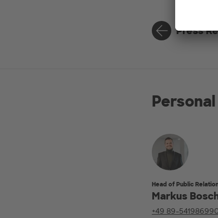
Press R
Personal
Head of Public Relatio
Markus Bosc
+49 89-54198699