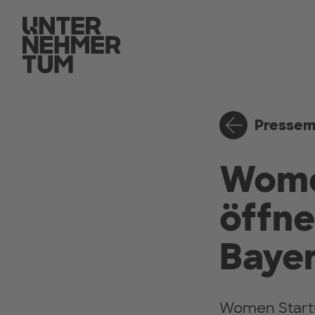
Pressem
Wome
öffn
Baye
Women Startu