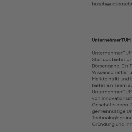
bosch@unterneh
UnternehmerTUM –
UnternehmerTUM is
Startups bietet 
Börsengang. Ein 
Wissenschaftler 
Markteintritt und
bietet ein Team 
UnternehmerTUM. 
von Innovationss
Geschäftsideen. 
gemeinnützige Un
Technologiegründu
Gründung und Inno