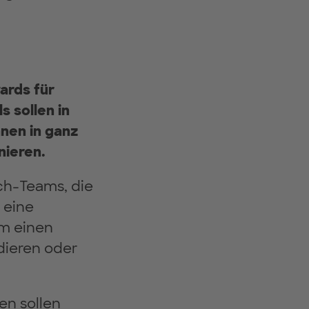
ards für
 sollen in
nen in ganz
nieren.
ch-Teams, die
 eine
m einen
dieren oder
en sollen