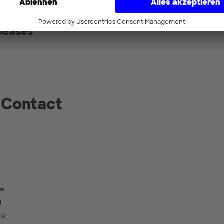
eleases
 Contact
ns
h
03