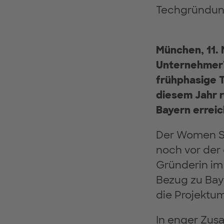
Techgründun
München, 11. 
UnternehmerT
frühphasige T
diesem Jahr r
Bayern errei
Der Women St
noch vor der
Gründerin im
Bezug zu Baye
die Projektu
In enger Zus