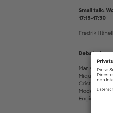
Small talk: W
17:15-17:30
Fredrik Hånel
Debate & open
Mar Alarcón -
Miquel Marti 
Cristina Are
Moderator: Es
Engineering 