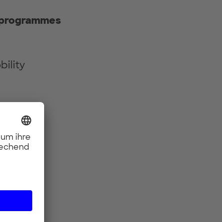
on programmes
bility
 (UPC)
f Civil