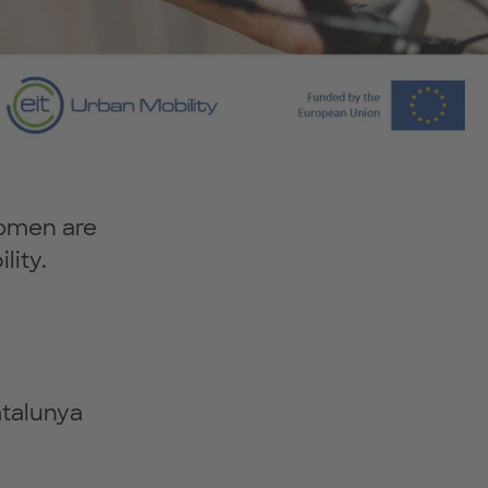
omen are
lity.
atalunya