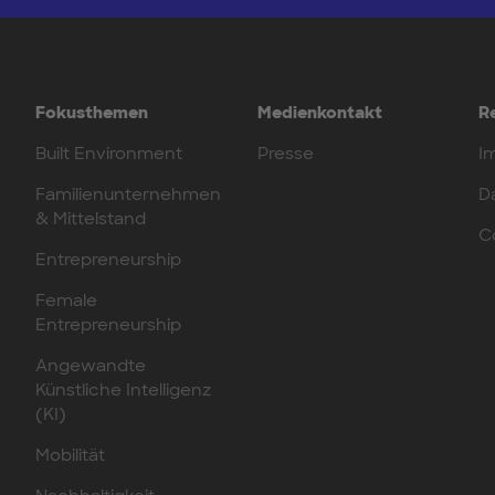
Fokusthemen
Medienkontakt
R
Built Environment
Presse
I
Familienunternehmen
D
& Mittelstand
C
Entrepreneurship
Female
Entrepreneurship
Angewandte
Künstliche Intelligenz
(KI)
Mobilität