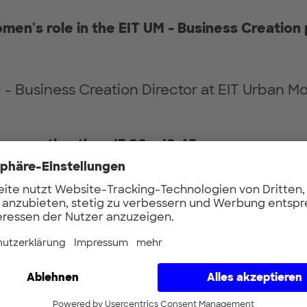
omen's role in the EIT UM - Business Creati
l - Business Creation Director at EIT Urban Mo
 question time 17:30 – 18:45
 CEO of Social Car
- CEO of Barcelona Tech City
sté - Head of Innovation Management Service
ther Real - Director of the Barcelona School o
(UPC)