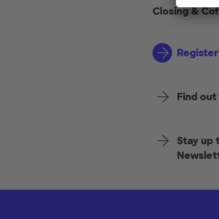
Closing & Cof
Register
Find out
Stay up 
Newslet