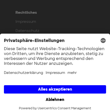
Rechtliches
Impressum
Datenschutz
Compliance
Arbeite bei uns
Benefits
Offene Stellen
UnternehmerTUM GmbH × UnternehmerTUM Projekt GmbH ×
Unternehmertum Venture Capital Partners GmbH ×
UnternehmerTUM MakerSpace GmbH × Munich Urban Colab
GmbH × UnternehmerTUM Industrial Innovators LEC GmbH