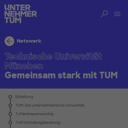
Toggl
Men
Netzwerk
Technische Universität
München
Gemeinsam stark mit TUM
Einleitung
TUM. Die unternehmerische Universität
TUMentrepreneurship
TUM Gründungsberatung