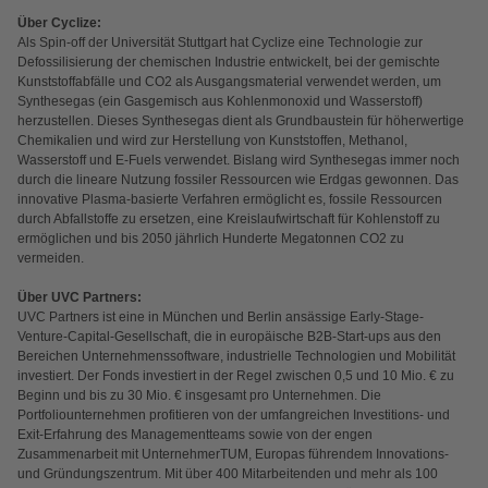
Über Cyclize:
Als Spin-off der Universität Stuttgart hat Cyclize eine Technologie zur
Defossilisierung der chemischen Industrie entwickelt, bei der gemischte
Kunststoffabfälle und CO2 als Ausgangsmaterial verwendet werden, um
Synthesegas (ein Gasgemisch aus Kohlenmonoxid und Wasserstoff)
herzustellen. Dieses Synthesegas dient als Grundbaustein für höherwertige
Chemikalien und wird zur Herstellung von Kunststoffen, Methanol,
Wasserstoff und E-Fuels verwendet. Bislang wird Synthesegas immer noch
durch die lineare Nutzung fossiler Ressourcen wie Erdgas gewonnen. Das
innovative Plasma-basierte Verfahren ermöglicht es, fossile Ressourcen
durch Abfallstoffe zu ersetzen, eine Kreislaufwirtschaft für Kohlenstoff zu
ermöglichen und bis 2050 jährlich Hunderte Megatonnen CO2 zu
vermeiden.
Über UVC Partners:
UVC Partners ist eine in München und Berlin ansässige Early-Stage-
Venture-Capital-Gesellschaft, die in europäische B2B-Start-ups aus den
Bereichen Unternehmenssoftware, industrielle Technologien und Mobilität
investiert. Der Fonds investiert in der Regel zwischen 0,5 und 10 Mio. € zu
Beginn und bis zu 30 Mio. € insgesamt pro Unternehmen. Die
Portfoliounternehmen profitieren von der umfangreichen Investitions- und
Exit-Erfahrung des Managementteams sowie von der engen
Zusammenarbeit mit UnternehmerTUM, Europas führendem Innovations-
und Gründungszentrum. Mit über 400 Mitarbeitenden und mehr als 100