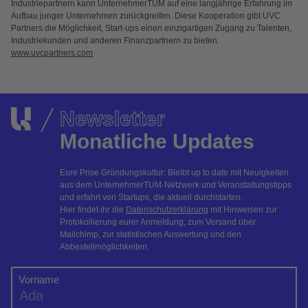
Industriepartnern kann UnternehmerTUM auf eine langjährige Erfahrung im
Aufbau junger Unternehmen zurückgreifen. Diese Kooperation gibt UVC
Partners die Möglichkeit, Start-ups einen einzigartigen Zugang zu Talenten,
Industriekunden und anderen Finanzpartnern zu bieten.
www.uvcpartners.com
Newsletter
Monatliche Updates
Eure Prise Gründungskultur: Bleibt up to date mit Neuigkeiten
aus dem UnternehmerTUM-Netzwerk und Veranstaltungstipps
und erfahrt von Startups, die aktuell durchstarten.
Hier findet ihr die
Datenschutzerklärung
mit Hinweisen zur
Protokollierung eurer Anmeldung, zum Versand über
Mailchimp, zur statistischen Auswertung und den
Abbestellmöglichkeiten.
Vorname