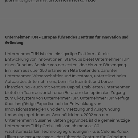
jasmin.eigemann@unternehmertum.de
UnternehmerTUM – Europas führendes Zentrum für Innovation und
Gründung
UnternehmerTUM ist eine einzigartige Plattform für die
Entwicklung von Innovationen. Start-ups bietet UnternehmerTUM
einen Rundum-Service von der ersten Idee bis zum Börsengang.
Ein Team aus über 350 erfahrenen Mitarbeitenden, darunter
Unternehmer, Wissenschaftler und Investoren, unterstützt beim
Aufbau des Unternehmens, beim Markteintritt und bei der
Finanzierung – auch mit Venture Capital. Etablierten Unternehmen
bietet ein Team aus erfahrenen Beratern den optimalen Zugang
zum Ökosystem von UnternehmerTUM. UnternehmerTUM verfügt
über langjährige Expertise bei der Entwicklung von
Innovationsstrategien und der Umsetzung und Ausgründung
technologiegetriebener Geschäftsideen. 2002 von der
Unternehmerin Susanne Klatten gegründet, ist die gemeinnützige
UnternehmerTUM gGmbH mit jährlich mehr als 80
wachstumsstarken Technologiegründungen - u. a. Celonis, Konux,
Lilium und Isar Aerospace - das führende Zentrum für Gründung