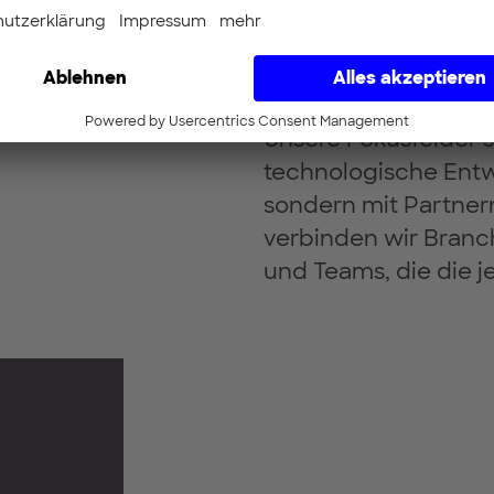
Unsere Fokusfelder s
technologische Entw
sondern mit Partnern
verbinden wir Branc
und Teams, die die j