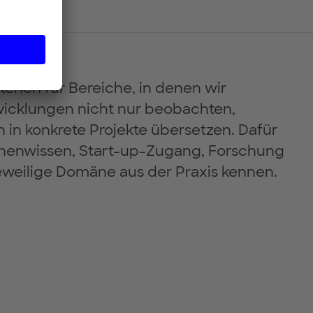
tehen für Bereiche, in denen wir
icklungen nicht nur beobachten,
 in konkrete Projekte übersetzen. Dafür
henwissen, Start-up-Zugang, Forschung
eweilige Domäne aus der Praxis kennen.