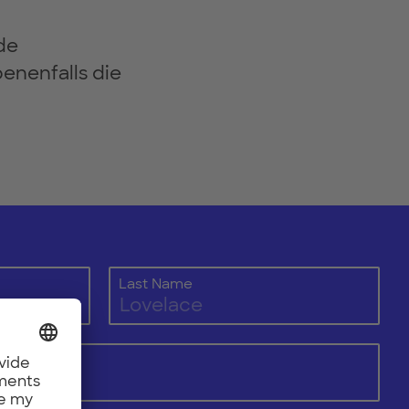
de
enenfalls die
Last Name