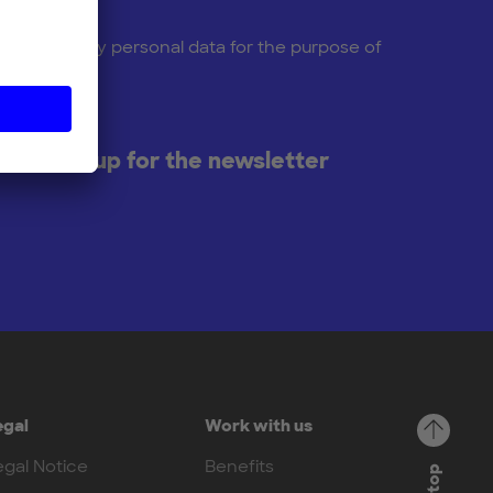
cessing of my personal data for the purpose of
ter.
ke to sign up for the newsletter
egal
Work with us
egal Notice
Benefits