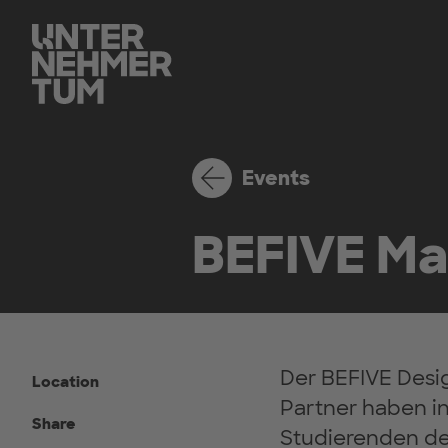
Events
BEFIVE Ma
Der BEFIVE Desig
Location
Partner haben i
Share
Studierenden de