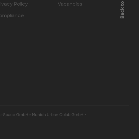
Back to top
rivacy Policy
Vacancies
ompliance
erSpace GmbH × Munich Urban Colab GmbH ×