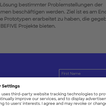
Lösung bestimmter Problemstellungen der
men beschäftigen werden. Ziel ist es am En
e Prototypen erarbeitet zu haben, die gegeb
 BEFIVE Projekte bieten.
First Name
 Updates
Email
: stay up to date with news
rk and our event