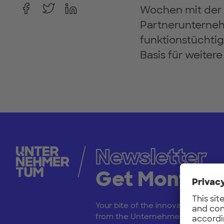
Wochen mit der 
Partnerunterneh
funktionstüchtig
Basis für weitere
Newsletter
Get Monthly
Your bite of the innovation scene
from the UnternehmerTUM netwo