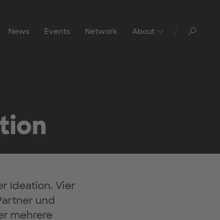
Toggl
News
Events
Network
About
tion
r Ideation. Vier
Partner und
er mehrere