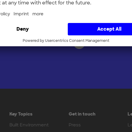
ich startups are up and
I hereby agree to the pro
nformation on logging
subscribing to the newslet
himp, statistical analysis,
Yes, I would li
Key Topics
Get in touch
L
Built Environment
Press
L