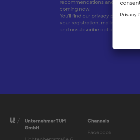
recommendations and discover wh
coming now.
You'll find our
privacy policy
with i
your registration, mailings via Mailc
and unsubscribe options here.
UnternehmerTUM
Channels
GmbH
Facebook
Lichtenbergstraße 6