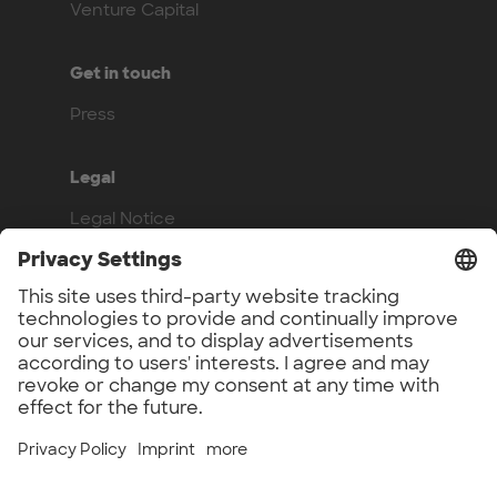
Venture Capital
Get in touch
Press
Legal
Legal Notice
Privacy Policy
Compliance
Work with us
Benefits
Vacancies