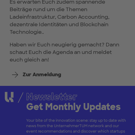
Es erwarten Euch zudem spannende
Beiträge rund um die Themen
Ladeinfrastruktur, Carbon Accounting,
dezentrale Identitäten und Blockchain
Technologie..
Haben wir Euch neugierig gemacht? Dann
schaut Euch die Agenda an und meldet
euch gleich an!
Zur Anmeldung
Newsletter
Get Monthly Updates
Your bite of the innovation scene: stay up to date with
news from the UnternehmerTUM network and our
event recommendations and discover which startups