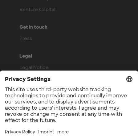
Venture Capital
Get in touch
Press
Legal
Legal Notice
Privacy Policy
Compliance
Work with us
Benefits
Vacancies