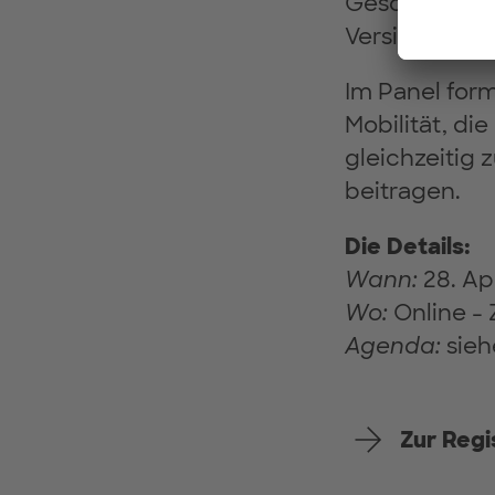
Geschäftsmod
Versicherung
Im Panel form
Mobilität, d
gleichzeitig 
beitragen.
Die Details:
Wann:
28. Apr
Wo:
Online -
Agenda:
sieh
Zur Regi