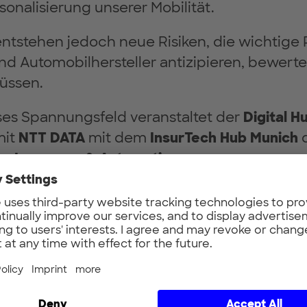
sonalisierung unserer Mobilität.
entstehen jedoch neue Risiken, die wichtige 
nd Automobilhersteller antizipieren, bewert
üssen.
es Spannungsfeld veranstaltet der
Digital H
mit
NTT DATA
mit dem
InsurTech Hub Munich
um Insurance & Automotive.
Veranstaltung steht das Thema Elektromobili
t unseren Kunden, Partnern und Gästen dis
onen von Elektromobilität für das Fahr- und L
dene Herausforderungen und Risiken
.
n
spannende Keynotes
und
Impulsvorträg
e ru