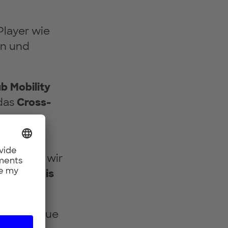
Player wie
en und
ub Mobility
das
Cross-
tät.
kutieren wir
adeerlebnis
nd um neue