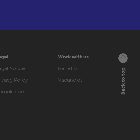
egal
Work with us
egal Notice
Benefits
Back to top
rivacy Policy
Vacancies
ompliance