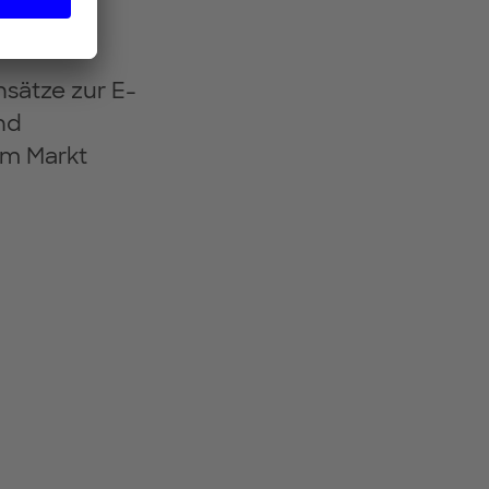
bil- und
nsätze zur E-
nd
am Markt