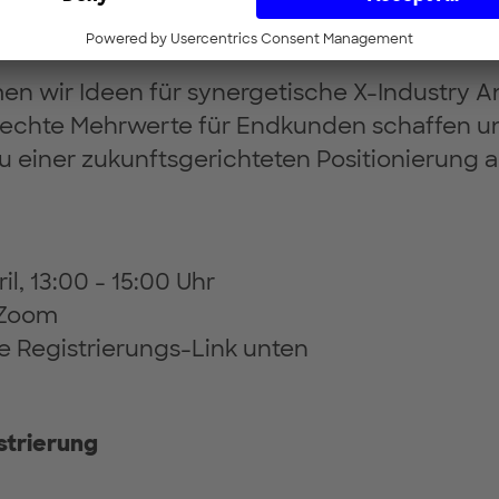
elle und Partnerschaften zwischen Automo
sbranche.
en wir Ideen für synergetische X-Industry A
ie echte Mehrwerte für Endkunden schaffen u
zu einer zukunftsgerichteten Positionierung 
il, 13:00 - 15:00 Uhr
 Zoom
e Registrierungs-Link unten
strierung