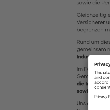
sowie die Per
Gleichzeitig 
Versicherer u
begrenzen m
Rund um dies
gemeinsam 
Industry For
Im Fokus der 
Gemeinsam mi
die Implikati
sowie verbun
Uns erwarte