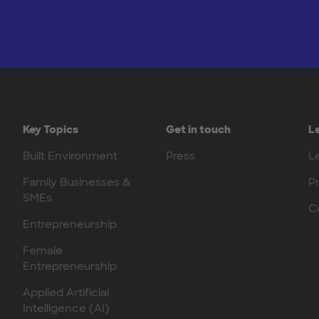
Key Topics
Get in touch
L
Built Environment
Press
L
Family Businesses &
P
SMEs
C
Entrepreneurship
Female
Entrepreneurship
Applied Artificial
Intelligence (AI)