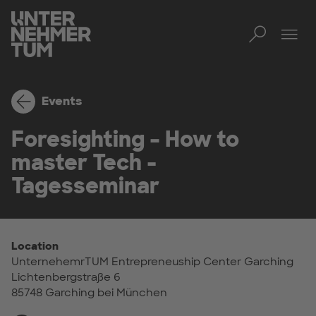
Toggl
Tog
Events
Foresighting – How to
master Tech -
Tagesseminar
Location
UnternehemrTUM Entrepreneuship Center Garching
Lichtenbergstraße 6
85748 Garching bei München