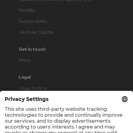
Mobility
Sustainability
Venture Capital
Get in touch
Press
Legal
Legal Notice
Privacy Policy
Compliance
Work with us