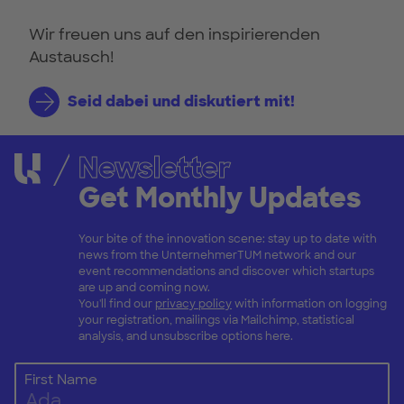
Wir freuen uns auf den inspirierenden
Austausch!
Seid dabei und diskutiert mit!
Newsletter
Get Monthly Updates
Your bite of the innovation scene: stay up to date with
news from the UnternehmerTUM network and our
event recommendations and discover which startups
are up and coming now.
You'll find our
privacy policy
with information on logging
your registration, mailings via Mailchimp, statistical
analysis, and unsubscribe options here.
First Name