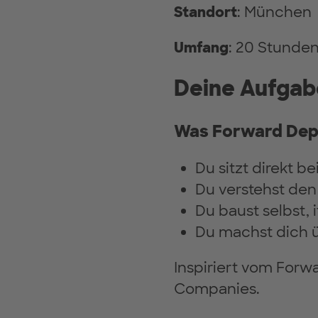
Standort
: München
Umfang
: 20 Stund
Deine Aufga
Was Forward Depl
Du sitzt direkt b
Du verstehst den
Du baust selbst, 
Du machst dich ü
Inspiriert vom Forw
Companies.