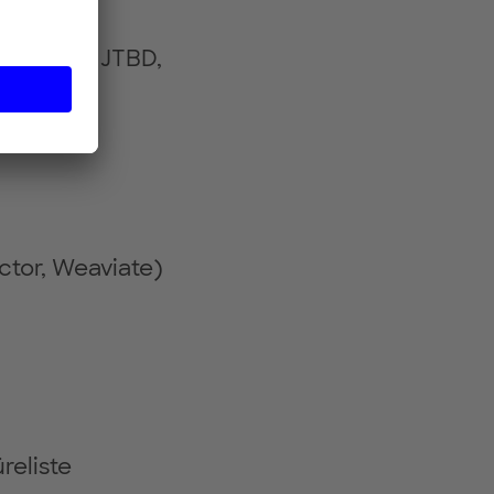
: AARRR, JTBD,
ctor, Weaviate)
reliste