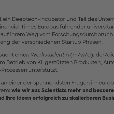
st ein Deeptech-Incubator und Teil des Unt
inancial Times Europas führender universitä
ts auf ihrem Weg vom Forschungsdurchbruch
ang der verschiedenen Startup Phasen.
sucht eine
n Werkstudent
in (m/w/d), der/di
m Betrieb von KI-gestützten Produkten, Au
Prozessen unterstützt.
s an einer der spannendsten Fragen im euro
tem:
wie wir aus Scientists mehr und besser
 ihre Ideen erfolgreich zu skalierbaren Bus