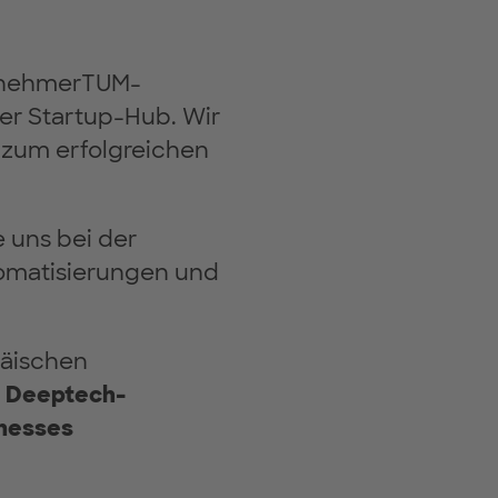
ernehmerTUM-
rer Startup-Hub. Wir
 zum erfolgreichen
e uns bei der
tomatisierungen und
päischen
e Deeptech-
inesses