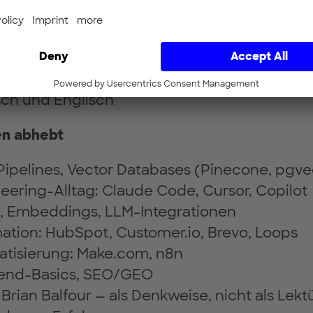
 PostHog, GA4, Mixpanel, Amplitude
en nicht nur gelesen, sondern angewendet
-Fit
gebnisorientiert, kein Wartemodus
sch und Englisch
en abhebt
ipelines, Vector Databases (Pinecone, pgve
neering-Alltag: Claude Code, Cursor, Copilot
, Embeddings, LLM-Integrationen
tion: HubSpot, Customer.io, Brevo, Loops
tisierung: Make.com, n8n
ntend-Basics, SEO/GEO
 Brian Balfour — als Denkweise, nicht als Lektü