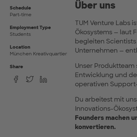
Über uns
Schedule
Part-time
TUM Venture Labs i
Employment Type
Ökosystems — laut F
Students
begleiten Scientis
Location
Unternehmen — entl
München Kreativquartier
Unser Produktteam 
Share
Entwicklung und de
operativen Support-
Du arbeitest mit un
Innovations-Ökosys
Founders machen und
konvertieren.