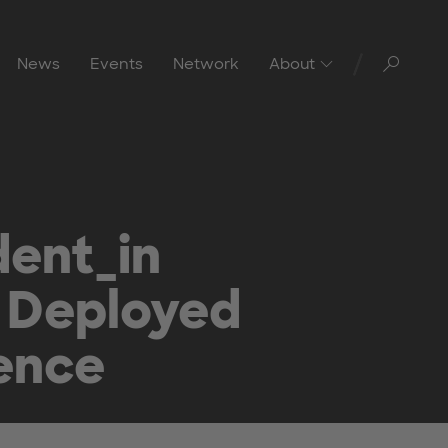
Toggl
News
Events
Network
About
ent_in
 Deployed
gence