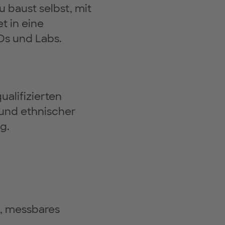
 baust selbst, mit
t in eine
s und Labs.
ualifizierten
und ethnischer
g.
), messbares