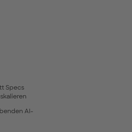
att Specs
skalieren
ebenden AI-