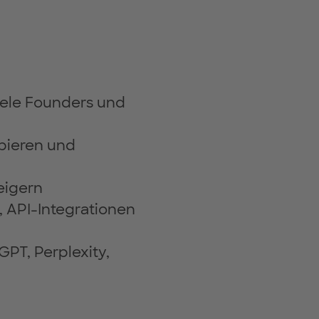
viele Founders und
pieren und
eigern
 API-Integrationen
PT, Perplexity,