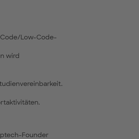
No-Code/Low-Code-
en wird
Studienvereinbarkeit.
taktivitäten.
Deeptech-Founder