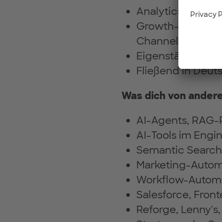
Analytics-Tools:
Growth-Mechanik
Channel-Product
Eigenständig, er
Fließend in Deut
Was dich von ander
AI-Agents, RAG-P
AI-Tools im Engi
Semantic Search
Marketing-Automa
Workflow-Automa
Salesforce, Fro
Reforge, Lenny's,