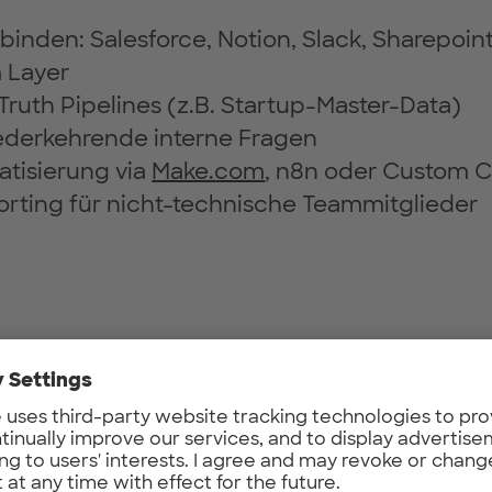
binden: Salesforce, Notion, Slack, Sharepoin
 Layer
Truth Pipelines (z.B. Startup-Master-Data)
ederkehrende interne Fragen
tisierung via
Make.com
, n8n oder Custom 
orting für nicht-technische Teammitglieder
lder-Erfahrung — GitHub, Portfolio oder Li
e uns eine Funnel-Query in 30 min"-Niveau
 Pandas, Requests, einfache Scripts
EST, Auth, Pagination