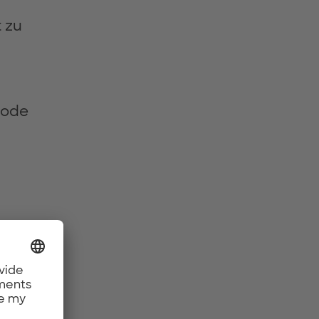
t zu
Code
ve-Demo