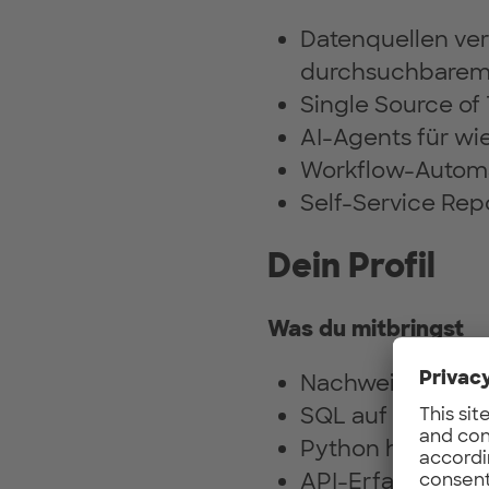
Datenquellen ver
durchsuchbarem
Single Source of 
AI-Agents für wi
Workflow-Automa
Self-Service Rep
Dein Profil
Was du mitbringst
Nachweisbare Bui
SQL auf „Ich bau
Python hands-on:
API-Erfahrung: R