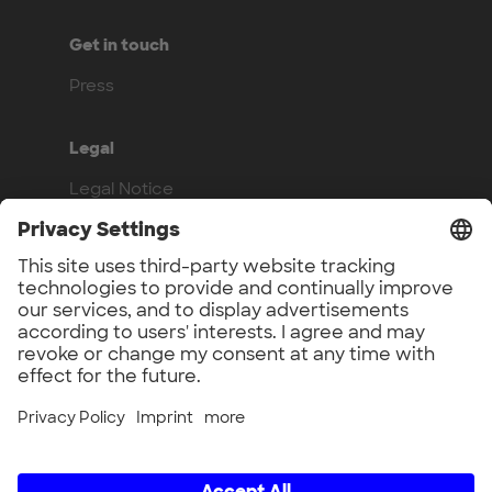
Get in touch
Press
Legal
Legal Notice
Privacy Policy
Compliance
Work with us
Benefits
Vacancies
UnternehmerTUM GmbH × UnternehmerTUM Projekt GmbH ×