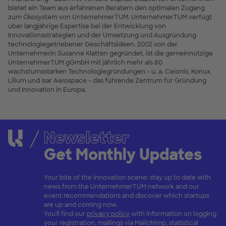
bietet ein Team aus erfahrenen Beratern den optimalen Zugang
zum Ökosystem von UnternehmerTUM. UnternehmerTUM verfügt
über langjährige Expertise bei der Entwicklung von
Innovationsstrategien und der Umsetzung und Ausgründung
technologiegetriebener Geschäftsideen. 2002 von der
Unternehmerin Susanne Klatten gegründet, ist die gemeinnützige
UnternehmerTUM gGmbH mit jährlich mehr als 80
wachstumsstarken Technologiegründungen - u. a. Celonis, Konux,
Lilium und Isar Aerospace - das führende Zentrum für Gründung
und Innovation in Europa.
Newsletter
Get Monthly Updates
Your bite of the innovation scene: stay up to date with
news from the UnternehmerTUM network and our
event recommendations and discover which startups
are up and coming now.
You'll find our
privacy policy
with information on logging
your registration, mailings via Mailchimp, statistical