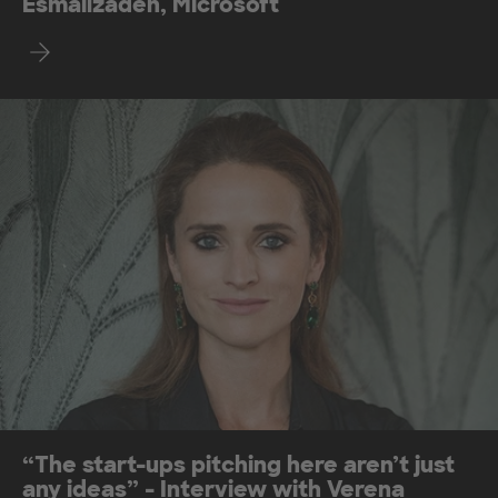
Esmailzadeh, Microsoft
Mehr erfahren
“The start-ups pitching here aren’t just
any ideas” - Interview with Verena