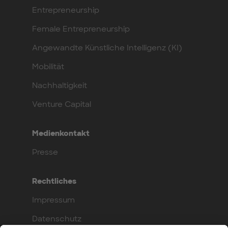
Entrepreneurship
Female Entrepreneurship
Angewandte Künstliche Intelligenz (KI)
Mobilität
Nachhaltigkeit
Venture Capital
Medienkontakt
Presse
Rechtliches
Impressum
Datenschutz