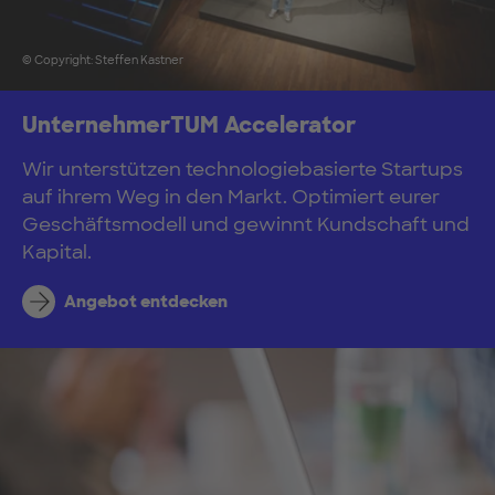
© Copyright: Steffen Kastner
UnternehmerTUM Accelerator
Wir unterstützen technologiebasierte Startups
auf ihrem Weg in den Markt. Optimiert eurer
Geschäftsmodell und gewinnt Kundschaft und
Kapital.
Angebot entdecken