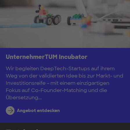
UnternehmerTUM Incubator
Wir begleiten DeepTech-Startups auf ihrem
Weg von der validierten Idee bis zur Markt- und
Investitionsreife – mit einem einzigartigen
Fokus auf Co-Founder-Matching und die
Übersetzung...
Angebot entdecken