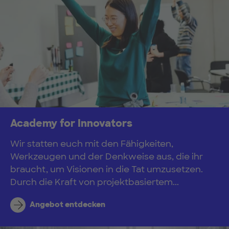
Academy for Innovators
Wir statten euch mit den Fähigkeiten,
Werkzeugen und der Denkweise aus, die ihr
braucht, um Visionen in die Tat umzusetzen.
Durch die Kraft von projektbasiertem...
Angebot entdecken