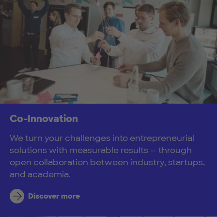
Co-Innovation
We turn your challenges into entrepreneurial
solutions with measurable results — through
open collaboration between industry, startups,
and academia.
Discover more