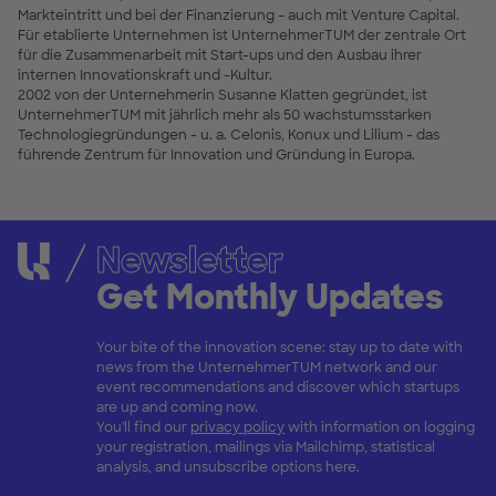
Markteintritt und bei der Finanzierung – auch mit Venture Capital.
Für etablierte Unternehmen ist UnternehmerTUM der zentrale Ort
für die Zusammenarbeit mit Start-ups und den Ausbau ihrer
internen Innovationskraft und -Kultur.
2002 von der Unternehmerin Susanne Klatten gegründet, ist
UnternehmerTUM mit jährlich mehr als 50 wachstumsstarken
Technologiegründungen - u. a. Celonis, Konux und Lilium - das
führende Zentrum für Innovation und Gründung in Europa.
Newsletter
Get Monthly Updates
Your bite of the innovation scene: stay up to date with
news from the UnternehmerTUM network and our
event recommendations and discover which startups
are up and coming now.
You'll find our
privacy policy
with information on logging
your registration, mailings via Mailchimp, statistical
analysis, and unsubscribe options here.