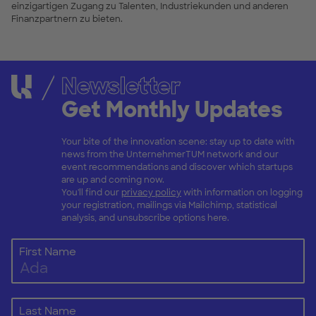
einzigartigen Zugang zu Talenten, Industriekunden und anderen
Finanzpartnern zu bieten.
Newsletter
Get Monthly Updates
Your bite of the innovation scene: stay up to date with
news from the UnternehmerTUM network and our
event recommendations and discover which startups
are up and coming now.
You'll find our
privacy policy
with information on logging
your registration, mailings via Mailchimp, statistical
analysis, and unsubscribe options here.
First Name
Last Name