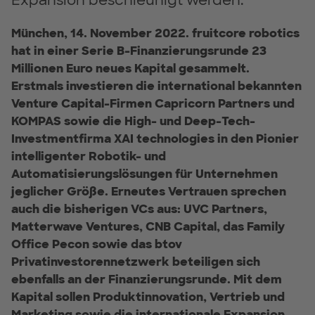
Expansion beschleunigt werden.
München, 14. November 2022. fruitcore robotics
hat in einer Serie B-Finanzierungsrunde 23
Millionen Euro neues Kapital gesammelt.
Erstmals investieren die international bekannten
Venture Capital-Firmen Capricorn Partners und
KOMPAS sowie die High- und Deep-Tech-
Investmentfirma XAI technologies in den Pionier
intelligenter Robotik- und
Automatisierungslösungen für Unternehmen
jeglicher Größe. Erneutes Vertrauen sprechen
auch die bisherigen VCs aus: UVC Partners,
Matterwave Ventures, CNB Capital, das Family
Office Pecon sowie das btov
Privatinvestorennetzwerk beteiligen sich
ebenfalls an der Finanzierungsrunde. Mit dem
Kapital sollen Produktinnovation, Vertrieb und
Marketing sowie die internationale Expansion