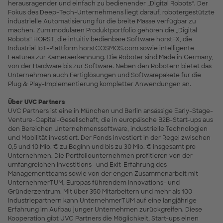
herausragender und einfach zu bedienender „Digital Robots“. Der
Fokus des Deep-Tech-Unternehmens liegt darauf, robotergestützte
industrielle Automatisierung für die breite Masse verfügbar zu
machen. Zum modularen Produktportfolio gehören die „Digital
Robots“ HORST, die intuitiv bedienbare Software horstFX, die
Industrial IoT-Plattform horstCOSMOS.com sowie intelligente
Features zur Kameraerkennung. Die Roboter sind Made in Germany,
von der Hardware bis zur Software. Neben den Robotern bietet das
Unternehmen auch Fertiglösungen und Softwarepakete für die
Plug & Play-Implementierung kompletter Anwendungen an.
Über UVC Partners
UVC Partners ist eine in München und Berlin ansässige Early-Stage-
Venture-Capital-Gesellschaft, die in europäische B2B-Start-ups aus
den Bereichen Unternehmenssoftware, industrielle Technologien
und Mobilität investiert. Der Fonds investiert in der Regel zwischen
0,5 und 10 Mio. € zu Beginn und bis zu 30 Mio. € insgesamt pro
Unternehmen. Die Portfoliounternehmen profitieren von der
umfangreichen Investitions- und Exit-Erfahrung des
Managementteams sowie von der engen Zusammenarbeit mit
UnternehmerTUM, Europas führendem Innovations- und
Gründerzentrum. Mit über 350 Mitarbeitern und mehr als 100
Industriepartnern kann UnternehmerTUM auf eine langjährige
Erfahrung im Aufbau junger Unternehmen zurückgreifen. Diese
Kooperation gibt UVC Partners die Möglichkeit, Start-ups einen