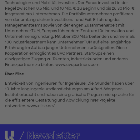
Technologien und Mobilität investiert. Der Fonds investiert in der
Regel zwischen 0,5 Mio. und 10 Mio. € zu Beginn und bis zu 30 Mio. €
insgesamt pro Unternehmen. Die Portfoliounternehmen profitieren
von der umfangreichen Investitions- und Exit-Erfahrung des
Managementteams sowie von der engen Zusammenarbeit mit
UnternehmerTUM, Europas führendem Zentrum für Innovation und
Unternehmensgründung. Mit über 300 Mitarbeitenden und mehr als
100 Industriepartnern kann UnternehmerTUM auf eine langjährige
Erfahrung im Aufbau junger Unternehmen zurückgreifen. Diese
Kooperation ermöglicht es UVC Partners, Start-ups einen
einzigartigen Zugang zu Talenten, Industriekunden und anderen
Finanzpartnern zu bieten. www.uvcpartners.com
Über Elise
Entwickelt von Ingenieuren für Ingenieure: Die Gründer haben über
10 Jahre lang Ingenieursdienstleistungen am Alfred-Wegener-
Institut erbracht und haben eine grafische Programmiersprache für
die effizientere Gestaltung und Abwicklung Ihrer Projekte
entworfen. www.elise.de/
Newsletter