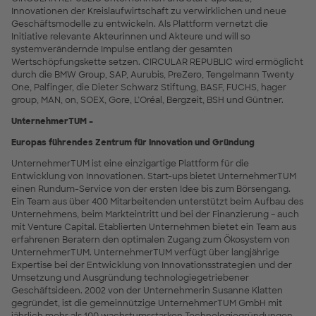
Innovationen der Kreislaufwirtschaft zu verwirklichen und neue
Geschäftsmodelle zu entwickeln. Als Plattform vernetzt die
Initiative relevante Akteurinnen und Akteure und will so
systemverändernde Impulse entlang der gesamten
Wertschöpfungskette setzen. CIRCULAR REPUBLIC wird ermöglicht
durch die BMW Group, SAP, Aurubis, PreZero, Tengelmann Twenty
One, Palfinger, die Dieter Schwarz Stiftung, BASF, FUCHS, hager
group, MAN, on, SOEX, Gore, L’Oréal, Bergzeit, BSH und Güntner.
UnternehmerTUM –
Europas führendes Zentrum für Innovation und Gründung
UnternehmerTUM ist eine einzigartige Plattform für die
Entwicklung von Innovationen. Start-ups bietet UnternehmerTUM
einen Rundum-Service von der ersten Idee bis zum Börsengang.
Ein Team aus über 400 Mitarbeitenden unterstützt beim Aufbau des
Unternehmens, beim Markteintritt und bei der Finanzierung – auch
mit Venture Capital. Etablierten Unternehmen bietet ein Team aus
erfahrenen Beratern den optimalen Zugang zum Ökosystem von
UnternehmerTUM. UnternehmerTUM verfügt über langjährige
Expertise bei der Entwicklung von Innovationsstrategien und der
Umsetzung und Ausgründung technologiegetriebener
Geschäftsideen. 2002 von der Unternehmerin Susanne Klatten
gegründet, ist die gemeinnützige UnternehmerTUM GmbH mit