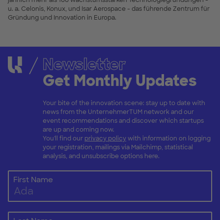
jährlich mehr als 100 wachstumsstarken Technologiegründungen -
u. a. Celonis, Konux, und Isar Aerospace - das führende Zentrum für
Gründung und Innovation in Europa.
Newsletter
Get Monthly Updates
Your bite of the innovation scene: stay up to date with
news from the UnternehmerTUM network and our
event recommendations and discover which startups
are up and coming now.
You'll find our
privacy policy
with information on logging
your registration, mailings via Mailchimp, statistical
analysis, and unsubscribe options here.
First Name