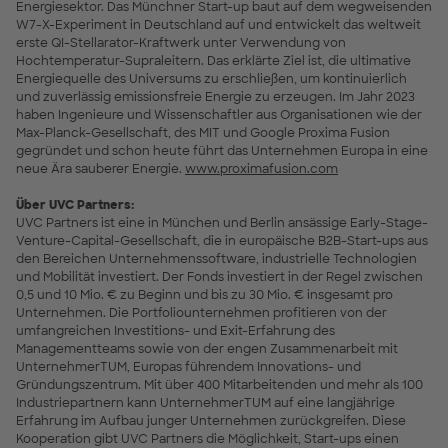
Energiesektor. Das Münchner Start-up baut auf dem wegweisenden
W7-X-Experiment in Deutschland auf und entwickelt das weltweit
erste QI-Stellarator-Kraftwerk unter Verwendung von
Hochtemperatur-Supraleitern. Das erklärte Ziel ist, die ultimative
Energiequelle des Universums zu erschließen, um kontinuierlich
und zuverlässig emissionsfreie Energie zu erzeugen. Im Jahr 2023
haben Ingenieure und Wissenschaftler aus Organisationen wie der
Max-Planck-Gesellschaft, des MIT und Google Proxima Fusion
gegründet und schon heute führt das Unternehmen Europa in eine
neue Ära sauberer Energie.
www.proximafusion.com
Über UVC Partners:
UVC Partners ist eine in München und Berlin ansässige Early-Stage-
Venture-Capital-Gesellschaft, die in europäische B2B-Start-ups aus
den Bereichen Unternehmenssoftware, industrielle Technologien
und Mobilität investiert. Der Fonds investiert in der Regel zwischen
0,5 und 10 Mio. € zu Beginn und bis zu 30 Mio. € insgesamt pro
Unternehmen. Die Portfoliounternehmen profitieren von der
umfangreichen Investitions- und Exit-Erfahrung des
Managementteams sowie von der engen Zusammenarbeit mit
UnternehmerTUM, Europas führendem Innovations- und
Gründungszentrum. Mit über 400 Mitarbeitenden und mehr als 100
Industriepartnern kann UnternehmerTUM auf eine langjährige
Erfahrung im Aufbau junger Unternehmen zurückgreifen. Diese
Kooperation gibt UVC Partners die Möglichkeit, Start-ups einen