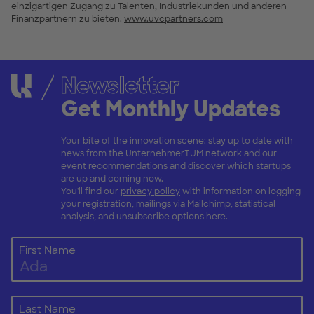
einzigartigen Zugang zu Talenten, Industriekunden und anderen
Finanzpartnern zu bieten.
www.uvcpartners.com
Newsletter
Get Monthly Updates
Your bite of the innovation scene: stay up to date with
news from the UnternehmerTUM network and our
event recommendations and discover which startups
are up and coming now.
You'll find our
privacy policy
with information on logging
your registration, mailings via Mailchimp, statistical
analysis, and unsubscribe options here.
First Name
Last Name